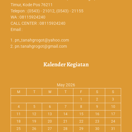
Timur, Kode Pos 76211
Telepon : (0543) - 21012, (0543) - 21155
WA : 08115924240
CALL CENTER : 08115924240
Email :
pn_tanahgrogot@yahoo.com
pn.tanahgrogot@gmail.com
Kalender Kegiatan
May 2026
M
T
W
T
F
S
S
1
2
3
4
5
6
7
8
9
10
11
12
13
14
15
16
17
18
19
20
21
22
23
24
25
26
27
28
29
30
31