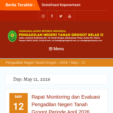
Berita Terakhir :
Sosialisasi Kepesertaan
Program Jaminan
Kesehatan Nasional (JKN)
bagi Pengadilan Negeri
Tanah Grogot oleh BPJS
Kesehatan Cabang
Balikapapan
Briefin Petugas PTSP Hari
Senin, 3 Agustus 2026
Menu
Briefing Petugas PTSP Hari
Kamis Tanggal 6 Agustus
Pengadilan Negeri Tanah Grogot
>
2026
>
May
>
12
2026
Day:
May 12, 2026
Rapat Monitoring dan Evaluasi
MAY
12
Pengadilan Negeri Tanah
Grogot Periode April 2026.