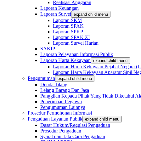
Realisasi Anggaran
Laporan Keuangan
Laporan Survei
expand child menu
Laporan SKM
Laporan SPAK
Laporan SPKP
Laporan SPAK ZI
Laporan Survei Harian
SAKIP
Laporan Pelayanan Informasi Publik
Laporan Harta Kekayaan
expand child menu
Laporan Harta Kekayaan Pejabat Negara 
Laporan Harta Kekayaan Aparatur Sipil 
Pengumuman
expand child menu
Denda Tilang
Lelang Barang Dan Jasa
Panggilan Kepada Pihak Yang Tidak Diketahui A
Penerimaan Pegawai
Pengumuman Lainnya
Prosedur Permohonan Informasi
Pengaduan Layanan Publik
expand child menu
Dasar Hukum/Regulasi Pengaduan
Prosedur Pengaduan
Syarat dan Tata Cara Pengaduan