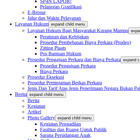
SP4N LAPOR!
Pelaporan Gratifikasi
E-Brosur
Jalur dan Waktu Pelayanan
Layanan Hukum
expand child menu
Layanan Hukum Bagi Masyarakat Kurang Mampu
expa
Peraturan dan Kebijakan
Prosedur Pembebasan Biaya Perkara (Prodeo)
Zitting Plaats
Pos Bantuan Hukum
Prosedur Pengajuan Perkara dan Biaya Perkara
expand c
Prosedur Pengajuan Perkara
Biaya Perkara
Prosedur Eksekusi
Prosedur Peminjaman Berkas Perkara
Jenis Dan Tarif Atas Jenis Penerimaan Negara Bukan
Berita
expand child menu
Berita
Kegiatan
Artikel
Photo Gallery
expand child menu
Kegiatan Pengadilan
Fasilitas dan Ruang Untuk Publik
Sarana Persidangan Anak