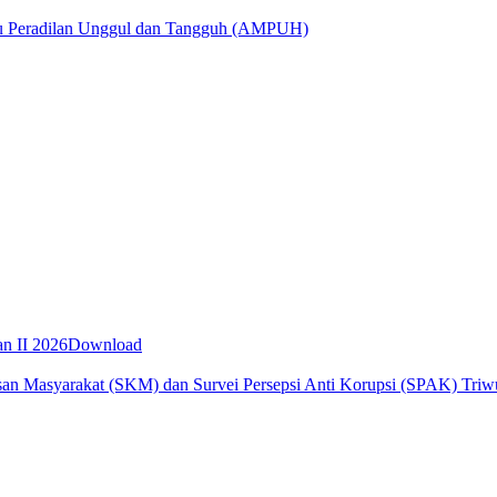
utu Peradilan Unggul dan Tangguh (AMPUH)
an II 2026
Download
asan Masyarakat (SKM) dan Survei Persepsi Anti Korupsi (SPAK) Triw