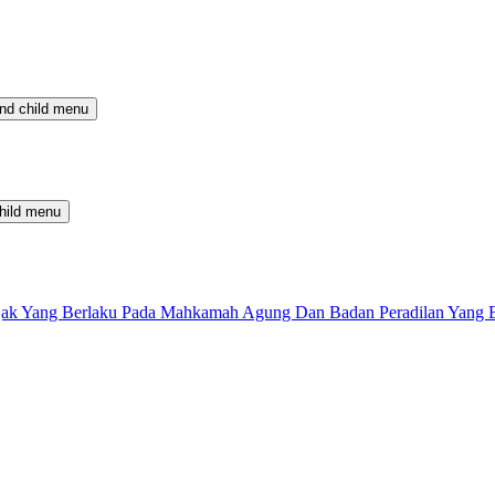
nd child menu
hild menu
 Pajak Yang Berlaku Pada Mahkamah Agung Dan Badan Peradilan Yang