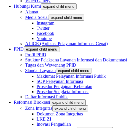
Video Gallery
Hubungi Kami
expand child menu
Alamat
Media Sosial
expand child menu
Instagram
Twitter
Facebook
Youtube
ALICE (Aplikasi Pelayanan Informasi Cepat)
PPID
expand child menu
Profil PPID
Struktur Pelaksana Layanan Informasi dan Dokumentasi
Tugas dan Wewenang PPID
Standar Layanan
expand child menu
Maklumat Pelayanan Informasi Publik
SOP Pelayanan Informasi
Prosedur Pengajuan Keberatan
Prosedur Sengketa Informasi
Daftar Informasi Publik
Reformasi Birokrasi
expand child menu
Zona Integritas
expand child menu
Dokumen Zona Integritas
LKE ZI
Inovasi Pengadilan