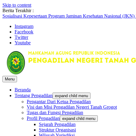
Skip to content
Berita Terakhir :
Sosialisasi Kepesertaan Program Jaminan Kesehatan Nasional (JKN)
Briefin Petugas PTSP Hari Senin, 3 Agustus 2026
Briefing Petugas PTSP Hari Kamis Tanggal 6 Agustus 2026
Instagram
Facebook
Twitter
Youtube
Menu
Beranda
Tentang Pengadilan
expand child menu
Pengantar Dari Ketua Pengadilan
Visi dan Misi Pengadilan Negeri Tanah Grogot
Tugas dan Fungsi Pengadilan
Profil Pengadilan
expand child menu
Sejarah Pengadilan
Struktur Organisasi
Wilayah Yurisdiksi