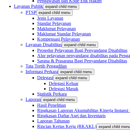
Pengawasan dan Kode Etik Hakim
Layanan Publik
expand child menu
PTSP
expand child menu
Jenis Layanan
Standar Pelayanan
Maklumat Pelayanan
Maklumat Standar Pelayanan
Kompensasi Pelayanan
Layanan Disabilitas
expand child menu
Prosedur Pelayanan Bagi Penyandang Disabilitas
Alur pelayanan penyandang disabilitas pada Penga
Sarana & Prasarana Bagi Penyandang Disabilitas
Tata Tertib Pengadilan
Informasi Perkara
expand child menu
Delegasi
expand child menu
Delegasi Keluar
Delegasi Masuk
Statistik Perkara
Laporan
expand child menu
Hasil Penelitian
Ringkasan Laporan Akuntabilitas Kinerja Instansi
Ringkasan Daftar Aset dan Inventaris
Laporan Tahunan
Rincian Kertas Kerja (RKAKL)
expand child men