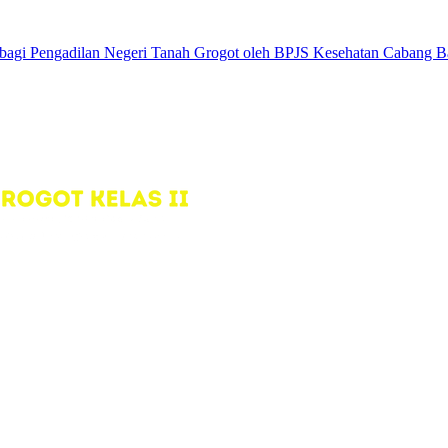
 bagi Pengadilan Negeri Tanah Grogot oleh BPJS Kesehatan Cabang B