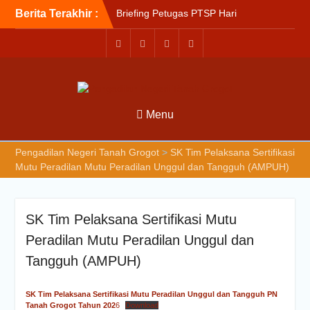
Berita Terakhir :
Briefing Petugas PTSP Hari
Kamis Tanggal 6 Agustus
2026
Sosialisasi Kepesertaan
Program Jaminan
Kesehatan Nasional (JKN)
bagi Pengadilan Negeri
Menu
Tanah Grogot oleh BPJS
Kesehatan Cabang
Balikapapan
Pengadilan Negeri Tanah Grogot
>
SK Tim Pelaksana Sertifikasi
Briefin Petugas PTSP Hari
Mutu Peradilan Mutu Peradilan Unggul dan Tangguh (AMPUH)
Senin, 3 Agustus 2026
SK Tim Pelaksana Sertifikasi Mutu
Peradilan Mutu Peradilan Unggul dan
Tangguh (AMPUH)
SK Tim Pelaksana Sertifikasi Mutu Peradilan Unggul dan Tangguh PN
Tanah Grogot Tahun 202
6
Download