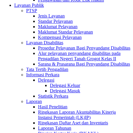
Layanan Publik
PTSP
Jenis Layanan
Standar Pelayanan
Maklumat Pelayanan
Maklumat Standar Pelayanan
Kompensasi Pelayanan
Layanan Disabilitas
Prosedur Pelayanan Bagi Penyandang Disabilitas
Alur pelayanan penyandang disabilitas pada
Pengadilan Negeri Tanah Grogot Kelas II
Sarana & Prasarana Bagi Penyandang Disabilitas
Tata Tertib Pengadilan
Informasi Perkara
Delegasi
Delegasi Keluar
Delegasi Masuk
Statistik Perkara
Laporan
Hasil Penelitian
Ringkasan Laporan Akuntabilitas Kinerja
Instansi Pemerintah (LKjIP)
Ringkasan Daftar Aset dan Inventaris
Laporan Tahunan