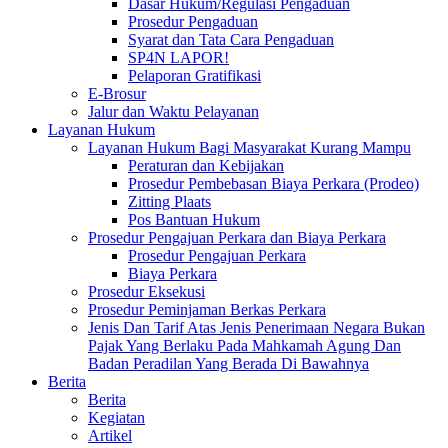
Dasar Hukum/Regulasi Pengaduan
Prosedur Pengaduan
Syarat dan Tata Cara Pengaduan
SP4N LAPOR!
Pelaporan Gratifikasi
E-Brosur
Jalur dan Waktu Pelayanan
Layanan Hukum
Layanan Hukum Bagi Masyarakat Kurang Mampu
Peraturan dan Kebijakan
Prosedur Pembebasan Biaya Perkara (Prodeo)
Zitting Plaats
Pos Bantuan Hukum
Prosedur Pengajuan Perkara dan Biaya Perkara
Prosedur Pengajuan Perkara
Biaya Perkara
Prosedur Eksekusi
Prosedur Peminjaman Berkas Perkara
Jenis Dan Tarif Atas Jenis Penerimaan Negara Bukan
Pajak Yang Berlaku Pada Mahkamah Agung Dan
Badan Peradilan Yang Berada Di Bawahnya
Berita
Berita
Kegiatan
Artikel