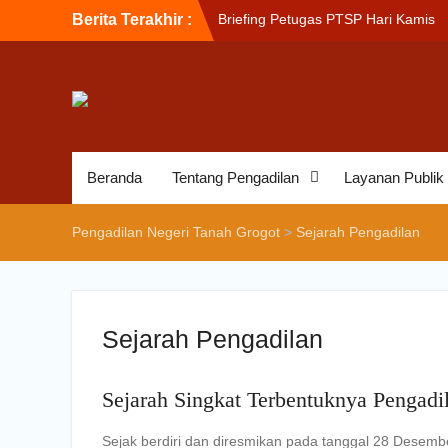
Berita Terakhir :
Briefing Petugas PTSP Hari Kamis
Tanggal 6 Agustus 2026
Sosialisasi Kepesertaan Program J
Kesehatan Nasional (JKN) bagi
Pengadilan Negeri Tanah Grogot ol
BPJS Kesehatan Cabang Balikapap
Briefin Petugas PTSP Hari Senin, 3
Agustus 2026
Beranda
Tentang Pengadilan
Layanan Publik
Pengadilan Negeri Tanah Grogot
>
Sejarah Pengadilan
Sejarah Pengadilan
Sejarah Singkat Terbentuknya Pengadi
Sejak berdiri dan diresmikan pada tanggal 28 Desemb