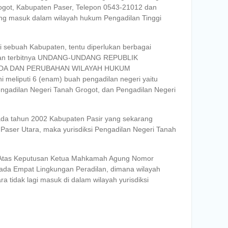
ogot, Kabupaten Paser, Telepon 0543-21012 dan
ang masuk dalam wilayah hukum Pengadilan Tinggi
 sebuah Kabupaten, tentu diperlukan berbagai
dengan terbitnya UNDANG-UNDANG REPUBLIK
NDA DAN PERUBAHAN WILAYAH HUKUM
eliputi 6 (enam) buah pengadilan negeri yaitu
ngadilan Negeri Tanah Grogot, dan Pengadilan Negeri
Pada tahun 2002 Kabupaten Pasir yang sekarang
aser Utara, maka yurisdiksi Pengadilan Negeri Tanah
 Atas Keputusan Ketua Mahkamah Agung Nomor
ada Empat Lingkungan Peradilan, dimana wilayah
 tidak lagi masuk di dalam wilayah yurisdiksi