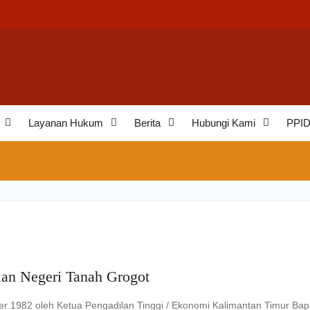
aminan
eh
an
Layanan Hukum
Berita
Hubungi Kami
PPI
lan Negeri Tanah Grogot
er 1982 oleh Ketua Pengadilan Tinggi / Ekonomi Kalimantan Timur Ba