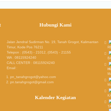
t
Hubungi Kami
Jalan Jendral Sudirman No. 19, Tanah Grogot, Kalimantan
Timur, Kode Pos 76211
R
Telepon : (0543) - 21012, (0543) - 21155
WA : 08115924240
B
CALL CENTER : 08115924240
Email :
H
M
pn_tanahgrogot@yahoo.com
pn.tanahgrogot@gmail.com
M
K
Kalender Kegiatan
T