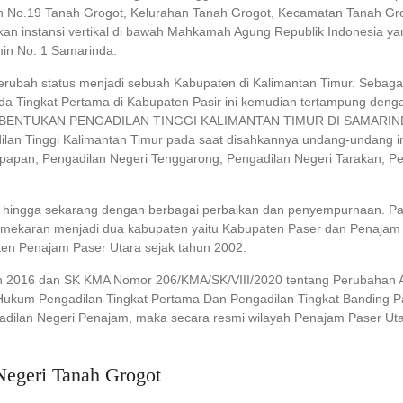
man No.19 Tanah Grogot, Kelurahan Tanah Grogot, Kecamatan Tanah Gr
kan instansi vertikal di bawah Mahkamah Agung Republik Indonesia y
min No. 1 Samarinda.
ubah status menjadi sebuah Kabupaten di Kalimantan Timur. Sebagai
 pada Tingkat Pertama di Kabupaten Pasir ini kemudian tertampung 
BENTUKAN PENGADILAN TINGGI KALIMANTAN TIMUR DI SAMARI
inggi Kalimantan Timur pada saat disahkannya undang-undang ini m
papan, Pengadilan Negeri Tenggarong, Pengadilan Negeri Tarakan, Pe
iri, hingga sekarang dengan berbagai perbaikan dan penyempurnaan. 
ekaran menjadi dua kabupaten yaitu Kabupaten Paser dan Penajam P
ten Penajam Paser Utara sejak tahun 2002.
n 2016 dan SK KMA Nomor 206/KMA/SK/VIII/2020 tentang Perubahan
Hukum Pengadilan Tingkat Pertama Dan Pengadilan Tingkat Banding P
dilan Negeri Penajam, maka secara resmi wilayah Penajam Paser Utara
Negeri Tanah Grogot