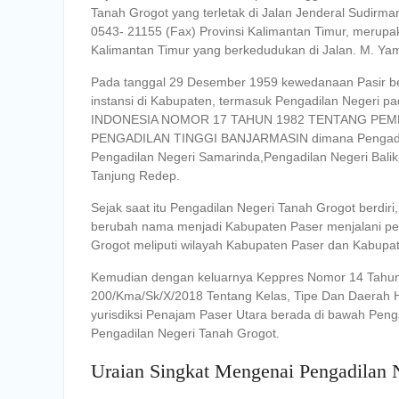
Tanah Grogot yang terletak di Jalan Jenderal Sudir
0543- 21155 (Fax) Provinsi Kalimantan Timur, merupa
Kalimantan Timur yang berkedudukan di Jalan. M. Ya
Pada tanggal 29 Desember 1959 kewedanaan Pasir ber
instansi di Kabupaten, termasuk Pengadilan Negeri
INDONESIA NOMOR 17 TAHUN 1982 TENTANG PEM
PENGADILAN TINGGI BANJARMASIN dimana Pengadilan T
Pengadilan Negeri Samarinda,Pengadilan Negeri Balik
Tanjung Redep.
Sejak saat itu Pengadilan Negeri Tanah Grogot berd
berubah nama menjadi Kabupaten Paser menjalani pem
Grogot meliputi wilayah Kabupaten Paser dan Kabupa
Kemudian dengan keluarnya Keppres Nomor 14 Tahu
200/Kma/Sk/X/2018 Tentang Kelas, Tipe Dan Daerah 
yurisdiksi Penajam Paser Utara berada di bawah Penga
Pengadilan Negeri Tanah Grogot.
Uraian Singkat Mengenai Pengadilan 