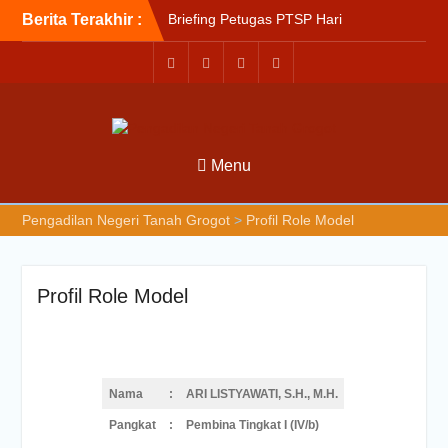
Berita Terakhir :
Briefing Petugas PTSP Hari
Kamis Tanggal 6 Agustus
2026
Sosialisasi Kepesertaan
Program Jaminan
Kesehatan Nasional (JKN)
bagi Pengadilan Negeri
Menu
Tanah Grogot oleh BPJS
Kesehatan Cabang
Balikapapan
Pengadilan Negeri Tanah Grogot
>
Profil Role Model
Briefin Petugas PTSP Hari
Senin, 3 Agustus 2026
Profil Role Model
Nama
:
ARI LISTYAWATI, S.H., M.H.
Pangkat
:
Pembina Tingkat I (IV/b)