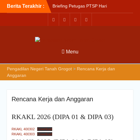
Berita Terakhir :
Briefing Petugas PTSP Hari
Kamis Tanggal 6 Agustus
2026
Sosialisasi Kepesertaan
Program Jaminan
Kesehatan Nasional (JKN)
bagi Pengadilan Negeri
Menu
Tanah Grogot oleh BPJS
Kesehatan Cabang
Balikapapan
Pengadilan Negeri Tanah Grogot
>
Rencana Kerja dan
Briefin Petugas PTSP Hari
Anggaran
Senin, 3 Agustus 2026
Rencana Kerja dan Anggaran
RKAKL 2026 (DIPA 01 & DIPA 03)
RKAKL 400302
Download
RKAKL 400303
Download