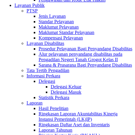
Layanan Publik
PTSP
Jenis Layanan
Standar Pelayanan
Maklumat Pelayanan
Maklumat Standar Pelayanan
Kompensasi Pelayanan
Layanan Disabilitas
Prosedur Pelayanan Bagi Penyandang Disabilitas
Alur pelayanan penyandang disabilitas pada
Pengadilan Negeri Tanah Grogot Kelas II
Sarana & Prasarana Bagi Penyandang Disabilitas
Tata Tertib Pengadilan
Informasi Perkara
Delegasi
Delegasi Keluar
Delegasi Masuk
Statistik Perkara
Laporan
Hasil Penelitian
Ringkasan Laporan Akuntabilitas Kinerja
Instansi Pemerintah (LKjIP)
Ringkasan Daftar Aset dan Inventaris
Laporan Tahunan