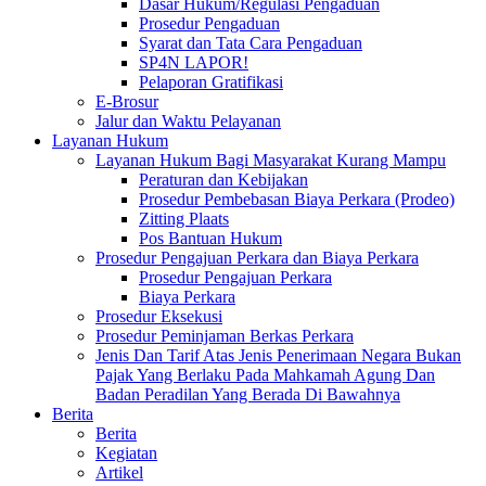
Dasar Hukum/Regulasi Pengaduan
Prosedur Pengaduan
Syarat dan Tata Cara Pengaduan
SP4N LAPOR!
Pelaporan Gratifikasi
E-Brosur
Jalur dan Waktu Pelayanan
Layanan Hukum
Layanan Hukum Bagi Masyarakat Kurang Mampu
Peraturan dan Kebijakan
Prosedur Pembebasan Biaya Perkara (Prodeo)
Zitting Plaats
Pos Bantuan Hukum
Prosedur Pengajuan Perkara dan Biaya Perkara
Prosedur Pengajuan Perkara
Biaya Perkara
Prosedur Eksekusi
Prosedur Peminjaman Berkas Perkara
Jenis Dan Tarif Atas Jenis Penerimaan Negara Bukan
Pajak Yang Berlaku Pada Mahkamah Agung Dan
Badan Peradilan Yang Berada Di Bawahnya
Berita
Berita
Kegiatan
Artikel