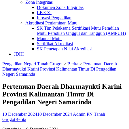
Zona Integritas
Dokumen Zona Integritas
LKE ZI
Inovasi Pengadilan
Akreditasi Penjaminan Mutu
SK Tim Pelaksana Sertifikasi Mutu Peradilan
Mutu Peradilan Unggul dan Tangguh (AMPUH)
Manual Mutu
Sertifikat Akreditasi
SK Penetapan Nilai Akreditasi
JDIH
Pengadilan Negeri Tanah Grogot
>
Berita
>
Pertemuan Daerah
Dharmayukti Karini Provinsi Kalimantan Timur Di Pengadilan
Negeri Samarinda
Pertemuan Daerah Dharmayukti Karini
Provinsi Kalimantan Timur Di
Pengadilan Negeri Samarinda
10 December 2024
10 December 2024
Admin PN Tanah
Grogot
Berita