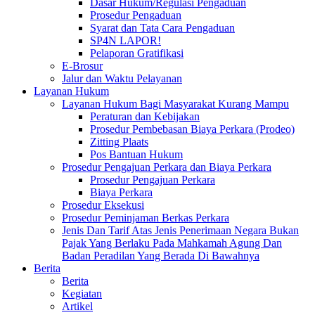
Dasar Hukum/Regulasi Pengaduan
Prosedur Pengaduan
Syarat dan Tata Cara Pengaduan
SP4N LAPOR!
Pelaporan Gratifikasi
E-Brosur
Jalur dan Waktu Pelayanan
Layanan Hukum
Layanan Hukum Bagi Masyarakat Kurang Mampu
Peraturan dan Kebijakan
Prosedur Pembebasan Biaya Perkara (Prodeo)
Zitting Plaats
Pos Bantuan Hukum
Prosedur Pengajuan Perkara dan Biaya Perkara
Prosedur Pengajuan Perkara
Biaya Perkara
Prosedur Eksekusi
Prosedur Peminjaman Berkas Perkara
Jenis Dan Tarif Atas Jenis Penerimaan Negara Bukan
Pajak Yang Berlaku Pada Mahkamah Agung Dan
Badan Peradilan Yang Berada Di Bawahnya
Berita
Berita
Kegiatan
Artikel