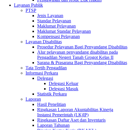
Layanan Publik
PTSP
Jenis Layanan
Standar Pelayanan
Maklumat Pelayanan
Maklumat Standar Pelayanan
Kompensasi Pelayanan
Layanan Disabilitas
Prosedur Pelayanan Bagi Penyandang Disabilitas
Alur pelayanan penyandang disabilitas pada
Pengadilan Negeri Tanah Grogot Kelas II
Sarana & Prasarana Bagi Penyandang Disabilitas
Tata Tertib Pengadilan
Informasi Perkara
Delegasi
Delegasi Keluar
Delegasi Masuk
Statistik Perkara
Laporan
Hasil Penelitian
Ringkasan Laporan Akuntabilitas Kinerja
Instansi Pemerintah (LKjIP)
Ringkasan Daftar Aset dan Inventaris
Laporan Tahunan