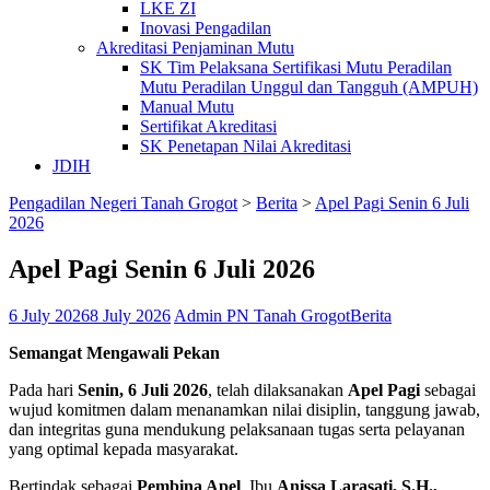
LKE ZI
Inovasi Pengadilan
Akreditasi Penjaminan Mutu
SK Tim Pelaksana Sertifikasi Mutu Peradilan
Mutu Peradilan Unggul dan Tangguh (AMPUH)
Manual Mutu
Sertifikat Akreditasi
SK Penetapan Nilai Akreditasi
JDIH
Pengadilan Negeri Tanah Grogot
>
Berita
>
Apel Pagi Senin 6 Juli
2026
Apel Pagi Senin 6 Juli 2026
6 July 2026
8 July 2026
Admin PN Tanah Grogot
Berita
Semangat Mengawali Pekan
Pada hari
Senin, 6 Juli 2026
, telah dilaksanakan
Apel Pagi
sebagai
wujud komitmen dalam menanamkan nilai disiplin, tanggung jawab,
dan integritas guna mendukung pelaksanaan tugas serta pelayanan
yang optimal kepada masyarakat.
Bertindak sebagai
Pembina Apel
, Ibu
Anissa Larasati, S.H.,