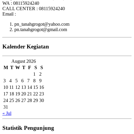
WA : 08115924240
CALL CENTER : 08115924240
Email :
pn_tanahgrogot@yahoo.com
pn.tanahgrogot@gmail.com
Kalender Kegiatan
August 2026
M
T
W
T
F
S
S
1
2
3
4
5
6
7
8
9
10
11
12
13
14
15
16
17
18
19
20
21
22
23
24
25
26
27
28
29
30
31
« Jul
Statistik Pengunjung