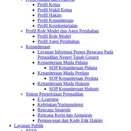
Profil Ketua
Profil Wakil Ketua
Profil Hakim
Profil Kepaniteraan
Profil Kesekretariatan
Profil Role Model dan Agen Perubahan
Profil Role Model
Profil Agen Perubahan
Kepaniteraan
Layanan Informasi Proses Beracara Pada
Pengadilan Negeri Tanah Grogot
Kepaniteraan Muda Pidana
SOP Kepaniteraan Pidana
Kepaniteraan Muda Perdata
SOP Kepaniteraan Perdata
Kepaniteraan Muda Hukum
SOP Kepaniteraan Hukum
Sistem Pengelolaan Pengadilan
E-Learning
Kebijakan/Yurisprudensi
Rencana Strategis
Rencana Kerja dan Anggaran
Pengawasan dan Kode Etik Hakim
Layanan Publik
PTSP