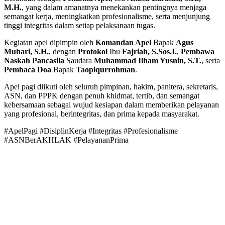
M.H.
, yang dalam amanatnya menekankan pentingnya menjaga
semangat kerja, meningkatkan profesionalisme, serta menjunjung
tinggi integritas dalam setiap pelaksanaan tugas.
Kegiatan apel dipimpin oleh
Komandan Apel
Bapak
Agus
Muhari, S.H.
, dengan
Protokol
Ibu
Fajriah, S.Sos.I.
,
Pembawa
Naskah Pancasila
Saudara
Muhammad Ilham Yusnin, S.T.
, serta
Pembaca Doa
Bapak
Taopiqurrohman
.
Apel pagi diikuti oleh seluruh pimpinan, hakim, panitera, sekretaris,
ASN, dan PPPK dengan penuh khidmat, tertib, dan semangat
kebersamaan sebagai wujud kesiapan dalam memberikan pelayanan
yang profesional, berintegritas, dan prima kepada masyarakat.
#ApelPagi #DisiplinKerja #Integritas #Profesionalisme
#ASNBerAKHLAK #PelayananPrima