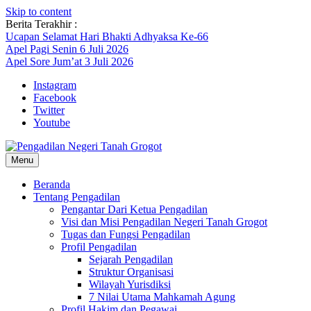
Skip to content
Berita Terakhir :
Ucapan Selamat Hari Bhakti Adhyaksa Ke-66
Apel Pagi Senin 6 Juli 2026
Apel Sore Jum’at 3 Juli 2026
Instagram
Facebook
Twitter
Youtube
Menu
Beranda
Tentang Pengadilan
Pengantar Dari Ketua Pengadilan
Visi dan Misi Pengadilan Negeri Tanah Grogot
Tugas dan Fungsi Pengadilan
Profil Pengadilan
Sejarah Pengadilan
Struktur Organisasi
Wilayah Yurisdiksi
7 Nilai Utama Mahkamah Agung
Profil Hakim dan Pegawai