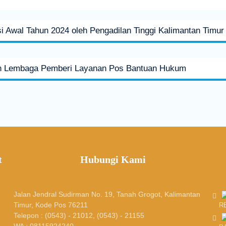
i Awal Tahun 2024 oleh Pengadilan Tinggi Kalimantan Timur
n Lembaga Pemberi Layanan Pos Bantuan Hukum
t
Hubungi Kami
Jalan Jendral Sudirman No. 19, Tanah Grogot, Kalimantan
Timur, Kode Pos 76211
R
Telepon : (0543) - 21012, (0543) - 21155