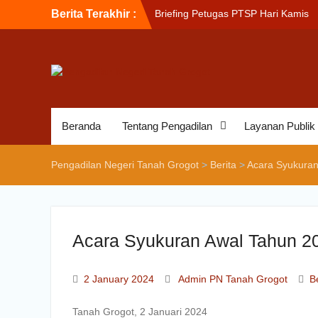
Berita Terakhir :
Briefing Petugas PTSP Hari Kamis
Tanggal 6 Agustus 2026
Sosialisasi Kepesertaan Program J
Kesehatan Nasional (JKN) bagi
Pengadilan Negeri Tanah Grogot ol
BPJS Kesehatan Cabang Balikapap
Briefin Petugas PTSP Hari Senin, 3
Agustus 2026
Beranda
Tentang Pengadilan
Layanan Publik
Pengadilan Negeri Tanah Grogot
>
Berita
>
Acara Syukuran
Acara Syukuran Awal Tahun 2
2 January 2024
Admin PN Tanah Grogot
B
Tanah Grogot, 2 Januari 2024