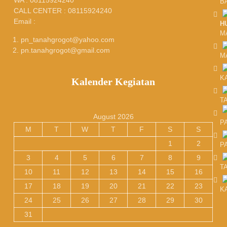
WA : 08115924240
B
CALL CENTER : 08115924240
Email :
H
M
pn_tanahgrogot@yahoo.com
pn.tanahgrogot@gmail.com
M
K
Kalender Kegiatan
T
August 2026
P
M
T
W
T
F
S
S
1
2
P
3
4
5
6
7
8
9
T
10
11
12
13
14
15
16
17
18
19
20
21
22
23
K
24
25
26
27
28
29
30
31