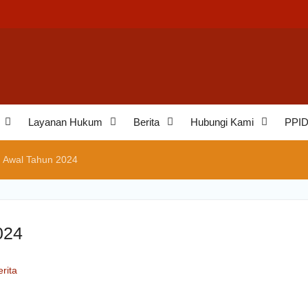
aminan
eh
an
Layanan Hukum
Berita
Hubungi Kami
PPI
 Awal Tahun 2024
024
erita