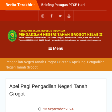
Berita Terakhir :
Briefing Petugas PTSP Hari
Kamis Tanggal 6 Agustus
2026
Sosialisasi Kepesertaan
Program Jaminan
Kesehatan Nasional (JKN)
bagi Pengadilan Negeri
Tanah Grogot oleh BPJS
Kesehatan Cabang
Menu
Balikapapan
Briefin Petugas PTSP Hari
Pengadilan Negeri Tanah Grogot
>
Berita
>
Apel Pagi Pengadilan
Senin, 3 Agustus 2026
Negeri Tanah Grogot
Apel Pagi Pengadilan Negeri Tanah
Grogot
23 September 2024