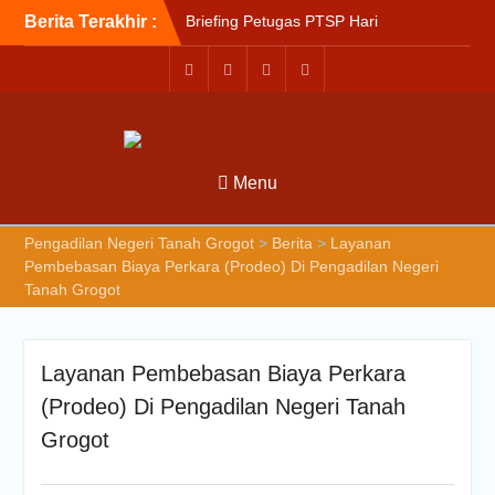
Berita Terakhir :
Briefing Petugas PTSP Hari
Kamis Tanggal 6 Agustus
2026
Sosialisasi Kepesertaan
Program Jaminan
Kesehatan Nasional (JKN)
bagi Pengadilan Negeri
Menu
Tanah Grogot oleh BPJS
Kesehatan Cabang
Balikapapan
Pengadilan Negeri Tanah Grogot
>
Berita
>
Layanan
Briefin Petugas PTSP Hari
Pembebasan Biaya Perkara (Prodeo) Di Pengadilan Negeri
Senin, 3 Agustus 2026
Tanah Grogot
Layanan Pembebasan Biaya Perkara
(Prodeo) Di Pengadilan Negeri Tanah
Grogot