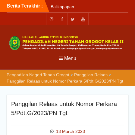
Berita Terakhir :
Briefin Petugas PTSP Hari
Senin, 3 Agustus 2026
Briefing Petugas PTSP Hari
Kamis Tanggal 6 Agustus
2026
Sosialisasi Kepesertaan
Program Jaminan
Kesehatan Nasional (JKN)
bagi Pengadilan Negeri
Menu
Tanah Grogot oleh BPJS
Kesehatan Cabang
Pengadilan Negeri Tanah Grogot
>
Panggilan Relaas
>
Balikapapan
Panggilan Relaas untuk Nomor Perkara 5/Pdt.G/2023/PN Tgt
Panggilan Relaas untuk Nomor Perkara
5/Pdt.G/2023/PN Tgt
N
13 March 2023