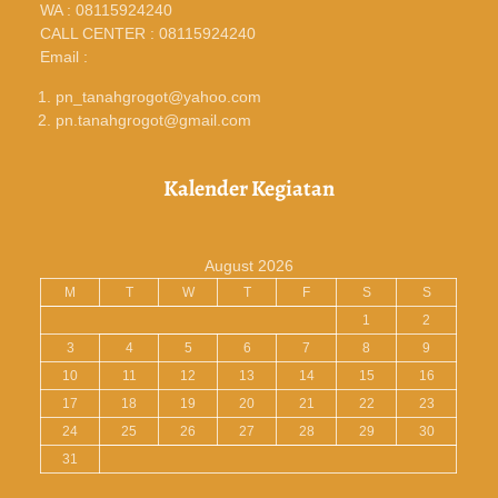
WA : 08115924240
CALL CENTER : 08115924240
Email :
pn_tanahgrogot@yahoo.com
pn.tanahgrogot@gmail.com
Kalender Kegiatan
August 2026
M
T
W
T
F
S
S
1
2
3
4
5
6
7
8
9
10
11
12
13
14
15
16
17
18
19
20
21
22
23
24
25
26
27
28
29
30
31