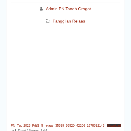
Pe
Admin PN Tanah Grogot
N
Panggilan Relaas
Al
PN_Tgt_2023_PdtG_5_relaas_35399_56520_42206_1678392143
Download
Post Views:
144