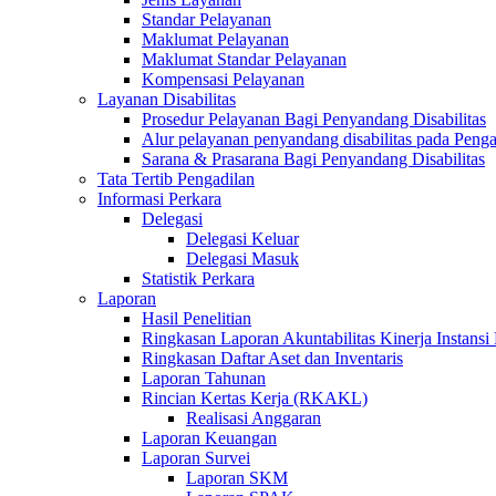
Standar Pelayanan
Maklumat Pelayanan
Maklumat Standar Pelayanan
Kompensasi Pelayanan
Layanan Disabilitas
Prosedur Pelayanan Bagi Penyandang Disabilitas
Alur pelayanan penyandang disabilitas pada Penga
Sarana & Prasarana Bagi Penyandang Disabilitas
Tata Tertib Pengadilan
Informasi Perkara
Delegasi
Delegasi Keluar
Delegasi Masuk
Statistik Perkara
Laporan
Hasil Penelitian
Ringkasan Laporan Akuntabilitas Kinerja Instansi
Ringkasan Daftar Aset dan Inventaris
Laporan Tahunan
Rincian Kertas Kerja (RKAKL)
Realisasi Anggaran
Laporan Keuangan
Laporan Survei
Laporan SKM