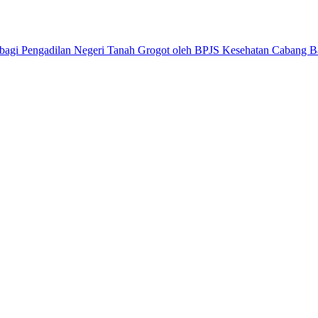
 bagi Pengadilan Negeri Tanah Grogot oleh BPJS Kesehatan Cabang B