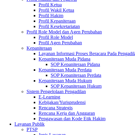
Profil Ketua
Profil Wakil Ketua
Profil Hakim
Profil Kepaniteraan
Profil Kesekretariatan
Profil Role Model dan Agen Perubahan
Profil Role Model
Profil Agen Perubahan
Kepaniteraan
Layanan Informasi Proses Beracara Pada Pengadi
Kepaniteraan Muda Pidana
SOP Kepaniteraan Pidana
Kepaniteraan Muda Perdata
SOP Kepaniteraan Perdata
Kepaniteraan Muda Hukum
SOP Kepaniteraan Hukum
Sistem Pengelolaan Pengadilan
E-Learning
Kebijakan/Yurisprudensi
Rencana Strategis
Rencana Kerja dan Anggaran
Pengawasan dan Kode Etik Hakim
Layanan Publik
PTSP
Jenis Layanan