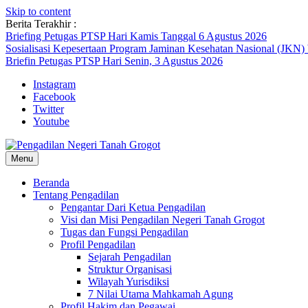
Skip to content
Berita Terakhir :
Briefing Petugas PTSP Hari Kamis Tanggal 6 Agustus 2026
Sosialisasi Kepesertaan Program Jaminan Kesehatan Nasional (JKN)
Briefin Petugas PTSP Hari Senin, 3 Agustus 2026
Instagram
Facebook
Twitter
Youtube
Menu
Beranda
Tentang Pengadilan
Pengantar Dari Ketua Pengadilan
Visi dan Misi Pengadilan Negeri Tanah Grogot
Tugas dan Fungsi Pengadilan
Profil Pengadilan
Sejarah Pengadilan
Struktur Organisasi
Wilayah Yurisdiksi
7 Nilai Utama Mahkamah Agung
Profil Hakim dan Pegawai