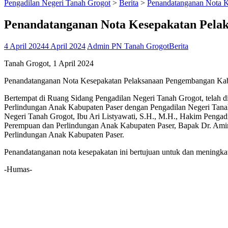
Pengadilan Negeri Tanah Grogot
>
Berita
>
Penandatanganan Nota K
Penandatanganan Nota Kesepakatan Pela
4 April 2024
4 April 2024
Admin PN Tanah Grogot
Berita
Tanah Grogot, 1 April 2024
Penandatanganan Nota Kesepakatan Pelaksanaan Pengembangan Kab
Bertempat di Ruang Sidang Pengadilan Negeri Tanah Grogot, telah 
Perlindungan Anak Kabupaten Paser dengan Pengadilan Negeri Tanah
Negeri Tanah Grogot, Ibu Ari Listyawati, S.H., M.H., Hakim Penga
Perempuan dan Perlindungan Anak Kabupaten Paser, Bapak Dr. Amir
Perlindungan Anak Kabupaten Paser.
Penandatanganan nota kesepakatan ini bertujuan untuk dan meningka
-Humas-