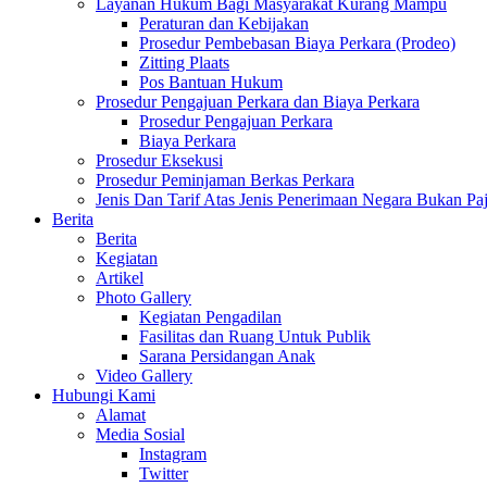
Layanan Hukum Bagi Masyarakat Kurang Mampu
Peraturan dan Kebijakan
Prosedur Pembebasan Biaya Perkara (Prodeo)
Zitting Plaats
Pos Bantuan Hukum
Prosedur Pengajuan Perkara dan Biaya Perkara
Prosedur Pengajuan Perkara
Biaya Perkara
Prosedur Eksekusi
Prosedur Peminjaman Berkas Perkara
Jenis Dan Tarif Atas Jenis Penerimaan Negara Bukan
Berita
Berita
Kegiatan
Artikel
Photo Gallery
Kegiatan Pengadilan
Fasilitas dan Ruang Untuk Publik
Sarana Persidangan Anak
Video Gallery
Hubungi Kami
Alamat
Media Sosial
Instagram
Twitter