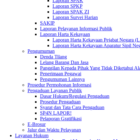
Laporan SPAK
Laporan SPKP
Laporan SPAK ZI
Laporan Survei Harian
SAKIP
Laporan Pelayanan Informasi Publik
Laporan Harta Kekayaan
Laporan Harta Kekayaan Pejabat Negara 
Laporan Harta Kekayaan Aparatur Sipil 
Pengumuman
Denda Tilang
Lelang Barang Dan Jasa
Panggilan Kepada Pihak Yang Tidak Diketahui A
Penerimaan Pegawai
Pengumuman Lainnya
Prosedur Permohonan Informasi
Pengaduan Layanan Publik
Dasar Hukum/Regulasi Pengaduan
Prosedur Pengaduan
Syarat dan Tata Cara Pengaduan
SP4N LAPOR!
Pelaporan Gratifikasi
E-Brosur
Jalur dan Waktu Pelayanan
Layanan Hukum