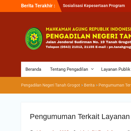
Sosialisasi Kepesertaan Program
Berita Terakhir :
Jaminan Kesehatan Nasional (JKN) 
Pengadilan Negeri Tanah Grogot ol
BPJS Kesehatan Cabang Balikapapa
Briefin Petugas PTSP Hari Senin, 3
Agustus 2026
Briefing Petugas PTSP Hari Kamis
Tanggal 6 Agustus 2026
Beranda
Tentang Pengadilan
Layanan Publik
Pengadilan Negeri Tanah Grogot
>
Berita
>
Pengumuman Terk
Pengumuman Terkait Layanan 