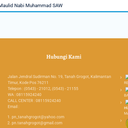
 Maulid Nabi Muhammad SAW
Hubungi Kami
Jalan Jendral Sudirman No. 19, Tanah Grogot, Kalimantan
Timur, Kode Pos 76211
R
Telepon : (0543) - 21012, (0543) - 21155
WA : 08115924240
B
CALL CENTER : 08115924240
Email :
H
M
pn_tanahgrogot@yahoo.com
pn.tanahgrogot@gmail.com