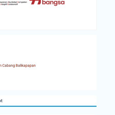
an Cabang Balikapapan
ot