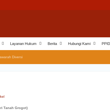
aminan
eh
an
Layanan Hukum
Berita
Hubungi Kami
PPI
awarah Diversi
ikel
ri Tanah Grogot)