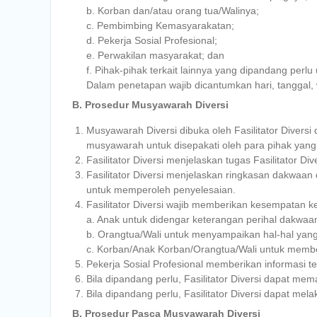
b. Korban dan/atau orang tua/Walinya;
c. Pembimbing Kemasyarakatan;
d. Pekerja Sosial Profesional;
e. Perwakilan masyarakat; dan
f. Pihak-pihak terkait lainnya yang dipandang perl
Dalam penetapan wajib dicantumkan hari, tanggal,
B. Prosedur Musyawarah Diversi
Musyawarah Diversi dibuka oleh Fasilitator Divers
musyawarah untuk disepakati oleh para pihak yang 
Fasilitator Diversi menjelaskan tugas Fasilitator Dive
Fasilitator Diversi menjelaskan ringkasan dakwa
untuk memperoleh penyelesaian.
Fasilitator Diversi wajib memberikan kesempatan k
a. Anak untuk didengar keterangan perihal dakwaa
b. Orangtua/Wali untuk menyampaikan hal-hal yan
c. Korban/Anak Korban/Orangtua/Wali untuk membe
Pekerja Sosial Profesional memberikan informasi 
Bila dipandang perlu, Fasilitator Diversi dapat 
Bila dipandang perlu, Fasilitator Diversi dapat me
B. Prosedur Pasca Musyawarah Diversi