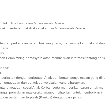
u untuk dilibatkan dalam Musyawarah Diversi.
 waktu serta tempat dilaksanakannya Musyawarah Diversi.
i dengan perkenalan para pihak yang hadir, menyampaikan maksud dan t
hadir.
rsi.
an dan Pembimbing Kemasyarakatan memberikan informasi tentang peri
epada:
n.
g berkaitan dengan perbuatan Anak dan bentuk penyelesaian yang dih
ri tanggapan dan bentuk penyelesaian yang diharapkan.
tentang keadaan sosial Anak Korban serta memberikan saran untuk me
memanggil perwakilan masyarakat maupun pihak lain untuk memberikan i
lakukan pertemuan terpisah (Kaukus) dengan para pihak.