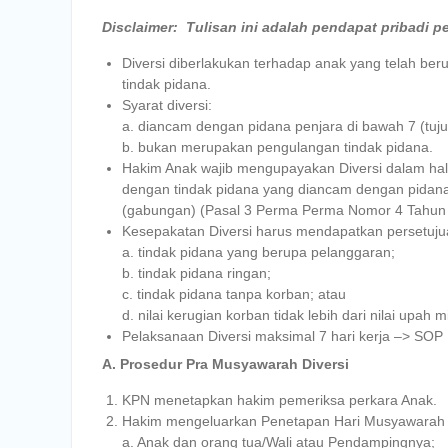
Disclaimer: Tulisan ini adalah pendapat pribadi
p
Diversi diberlakukan terhadap anak yang telah be
tindak pidana.
Syarat diversi:
a. diancam dengan pidana penjara di bawah 7 (tuju
b. bukan merupakan pengulangan tindak pidana.
Hakim Anak wajib mengupayakan Diversi dalam hal
dengan tindak pidana yang diancam dengan pidana p
(gabungan) (Pasal 3 Perma Perma Nomor 4 Tahun
Kesepakatan Diversi harus mendapatkan persetujua
a. tindak pidana yang berupa pelanggaran;
b. tindak pidana ringan;
c. tindak pidana tanpa korban; atau
d. nilai kerugian korban tidak lebih dari nilai upah
Pelaksanaan Diversi maksimal 7 hari kerja –> SOP
A. Prosedur Pra Musyawarah Diversi
KPN menetapkan hakim pemeriksa perkara Anak.
Hakim mengeluarkan Penetapan Hari Musyawarah 
a. Anak dan orang tua/Wali atau Pendampingnya;