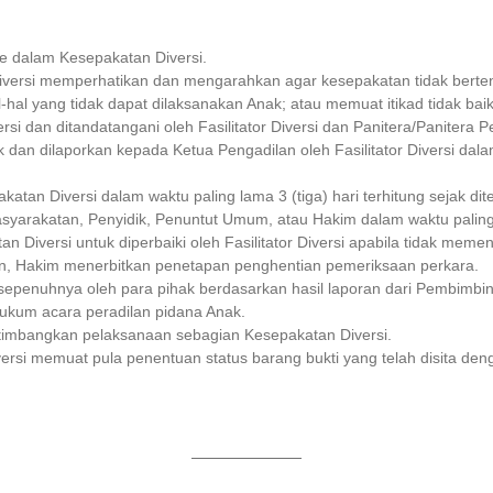
ke dalam Kesepakatan Diversi.
 Diversi memperhatikan dan mengarahkan agar kesepakatan tidak ber
hal yang tidak dapat dilaksanakan Anak; atau memuat itikad tidak baik
si dan ditandatangani oleh Fasilitator Diversi dan Panitera/Panitera P
 dan dilaporkan kepada Ketua Pengadilan oleh Fasilitator Diversi dala
an Diversi dalam waktu paling lama 3 (tiga) hari terhitung sejak dit
rakatan, Penyidik, Penuntut Umum, atau Hakim dalam waktu paling la
Diversi untuk diperbaiki oleh Fasilitator Diversi apabila tidak memen
n, Hakim menerbitkan penetapan penghentian pemeriksaan perkara.
n sepenuhnya oleh para pihak berdasarkan hasil laporan dari Pembim
ukum acara peradilan pidana Anak.
imbangkan pelaksanaan sebagian Kesepakatan Diversi.
rsi memuat pula penentuan status barang bukti yang telah disita de