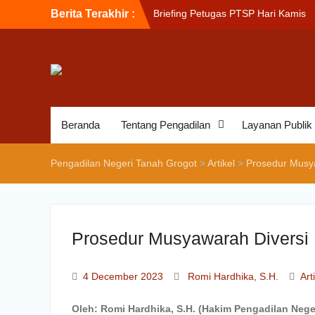
Berita Terakhir :
Briefing Petugas PTSP Hari Kamis
Tanggal 6 Agustus 2026
Sosialisasi Kepesertaan Program J
Kesehatan Nasional (JKN) bagi
Pengadilan Negeri Tanah Grogot ol
BPJS Kesehatan Cabang Balikapap
Briefin Petugas PTSP Hari Senin, 3
Agustus 2026
Beranda
Tentang Pengadilan
Layanan Publik
Pengadilan Negeri Tanah Grogot
>
Artikel
>
Prosedur Musy
Prosedur Musyawarah Diversi
4 December 2023
Romi Hardhika, S.H.
Art
Oleh: Romi Hardhika, S.H. (Hakim Pengadilan Nege