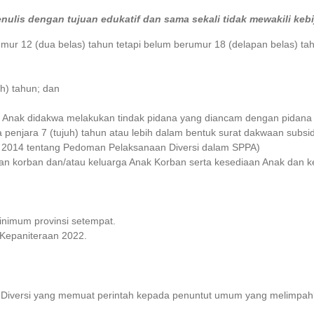
enulis
dengan tujuan edukatif dan sama sekali tidak mewakili kebi
rumur 12 (dua belas) tahun tetapi belum berumur 18 (delapan belas) 
h) tahun; dan
 Anak didakwa melakukan tindak pidana yang diancam dengan pidana p
enjara 7 (tujuh) tahun atau lebih dalam bentuk surat dakwaan subsidia
 2014 tentang Pedoman Pelaksanaan Diversi dalam SPPA)
n korban dan/atau keluarga Anak Korban serta kesediaan Anak dan ke
 minimum provinsi setempat.
 Kepaniteraan 2022.
Diversi yang memuat perintah kepada penuntut umum yang melimpahk