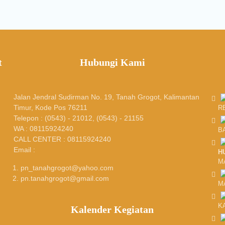
t
Hubungi Kami
Jalan Jendral Sudirman No. 19, Tanah Grogot, Kalimantan
Timur, Kode Pos 76211
R
Telepon : (0543) - 21012, (0543) - 21155
WA : 08115924240
B
CALL CENTER : 08115924240
Email :
H
M
pn_tanahgrogot@yahoo.com
pn.tanahgrogot@gmail.com
M
K
Kalender Kegiatan