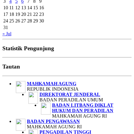
3
4
5
6
7
8
9
10
11
12
13
14
15
16
17
18
19
20
21
22
23
24
25
26
27
28
29
30
31
« Jul
Statistik Pengunjung
Tautan
MAHKAMAH AGUNG
REPUBLIK INDONESIA
DIREKTORAT JENDERAL
BADAN PERADILAN UMUM
BADAN LITBANG DIKLAT
HUKUM DAN PERADILAN
MAHKAMAH AGUNG RI
BADAN PENGAWASAN
MAHKAMAH AGUNG RI
PENGADILAN TINGGI