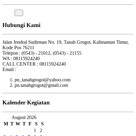
Hubungi Kami
Jalan Jendral Sudirman No. 19, Tanah Grogot, Kalimantan Timur,
Kode Pos 76211
Telepon : (0543) - 21012, (0543) - 21155
WA : 08115924240
CALL CENTER : 08115924240
Email :
pn_tanahgrogot@yahoo.com
pn.tanahgrogot@gmail.com
Kalender Kegiatan
August 2026
M
T
W
T
F
S
S
1
2