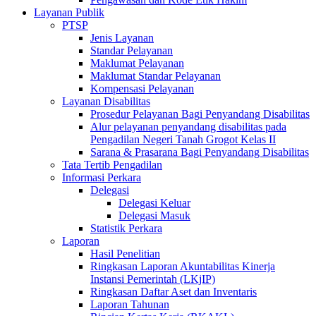
Layanan Publik
PTSP
Jenis Layanan
Standar Pelayanan
Maklumat Pelayanan
Maklumat Standar Pelayanan
Kompensasi Pelayanan
Layanan Disabilitas
Prosedur Pelayanan Bagi Penyandang Disabilitas
Alur pelayanan penyandang disabilitas pada
Pengadilan Negeri Tanah Grogot Kelas II
Sarana & Prasarana Bagi Penyandang Disabilitas
Tata Tertib Pengadilan
Informasi Perkara
Delegasi
Delegasi Keluar
Delegasi Masuk
Statistik Perkara
Laporan
Hasil Penelitian
Ringkasan Laporan Akuntabilitas Kinerja
Instansi Pemerintah (LKjIP)
Ringkasan Daftar Aset dan Inventaris
Laporan Tahunan