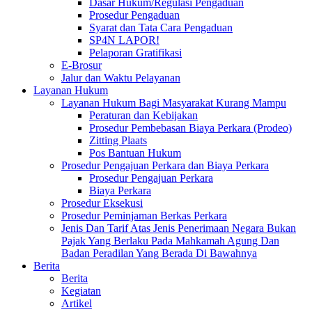
Dasar Hukum/Regulasi Pengaduan
Prosedur Pengaduan
Syarat dan Tata Cara Pengaduan
SP4N LAPOR!
Pelaporan Gratifikasi
E-Brosur
Jalur dan Waktu Pelayanan
Layanan Hukum
Layanan Hukum Bagi Masyarakat Kurang Mampu
Peraturan dan Kebijakan
Prosedur Pembebasan Biaya Perkara (Prodeo)
Zitting Plaats
Pos Bantuan Hukum
Prosedur Pengajuan Perkara dan Biaya Perkara
Prosedur Pengajuan Perkara
Biaya Perkara
Prosedur Eksekusi
Prosedur Peminjaman Berkas Perkara
Jenis Dan Tarif Atas Jenis Penerimaan Negara Bukan
Pajak Yang Berlaku Pada Mahkamah Agung Dan
Badan Peradilan Yang Berada Di Bawahnya
Berita
Berita
Kegiatan
Artikel