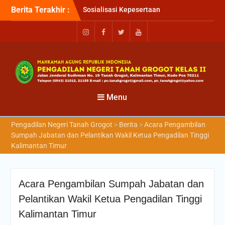
Berita Terakhir :
Sosialisasi Kepesertaan
Program Jaminan
Kesehatan Nasional (JKN)
bagi Pengadilan Negeri
Tanah Grogot oleh BPJS
Kesehatan Cabang
Balikapapan
Briefin Petugas PTSP Hari
Senin, 3 Agustus 2026
Menu
Briefing Petugas PTSP Hari
Kamis Tanggal 6 Agustus
Pengadilan Negeri Tanah Grogot
>
Berita
>
Acara Pengambilan
2026
Sumpah Jabatan dan Pelantikan Wakil Ketua Pengadilan Tinggi
Kalimantan Timur
Acara Pengambilan Sumpah Jabatan dan
Pelantikan Wakil Ketua Pengadilan Tinggi
Kalimantan Timur