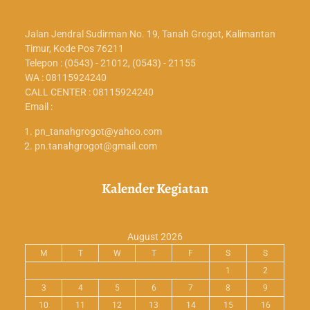
Jalan Jendral Sudirman No. 19, Tanah Grogot, Kalimantan
Timur, Kode Pos 76211
Telepon : (0543) - 21012, (0543) - 21155
WA : 08115924240
CALL CENTER : 08115924240
Email :
pn_tanahgrogot@yahoo.com
pn.tanahgrogot@gmail.com
Kalender Kegiatan
August 2026
M
T
W
T
F
S
S
1
2
3
4
5
6
7
8
9
10
11
12
13
14
15
16