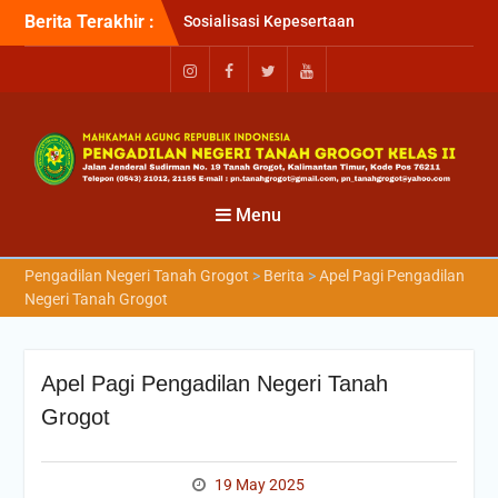
Berita Terakhir :
Sosialisasi Kepesertaan
Program Jaminan
Kesehatan Nasional (JKN)
bagi Pengadilan Negeri
Tanah Grogot oleh BPJS
Kesehatan Cabang
Balikapapan
Briefin Petugas PTSP Hari
Senin, 3 Agustus 2026
Menu
Briefing Petugas PTSP Hari
Kamis Tanggal 6 Agustus
Pengadilan Negeri Tanah Grogot
>
Berita
>
Apel Pagi Pengadilan
2026
Negeri Tanah Grogot
Apel Pagi Pengadilan Negeri Tanah
Grogot
19 May 2025