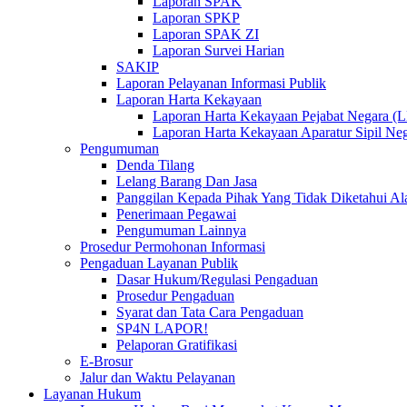
Laporan SPAK
Laporan SPKP
Laporan SPAK ZI
Laporan Survei Harian
SAKIP
Laporan Pelayanan Informasi Publik
Laporan Harta Kekayaan
Laporan Harta Kekayaan Pejabat Negara 
Laporan Harta Kekayaan Aparatur Sipil 
Pengumuman
Denda Tilang
Lelang Barang Dan Jasa
Panggilan Kepada Pihak Yang Tidak Diketahui A
Penerimaan Pegawai
Pengumuman Lainnya
Prosedur Permohonan Informasi
Pengaduan Layanan Publik
Dasar Hukum/Regulasi Pengaduan
Prosedur Pengaduan
Syarat dan Tata Cara Pengaduan
SP4N LAPOR!
Pelaporan Gratifikasi
E-Brosur
Jalur dan Waktu Pelayanan
Layanan Hukum