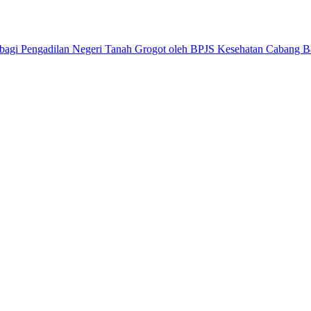
 bagi Pengadilan Negeri Tanah Grogot oleh BPJS Kesehatan Cabang B