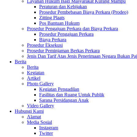
Layanan Hukum Bagi Masyarakat Kurang Mampu
Peraturan dan Kebijakan
Prosedur Pembebasan Biaya Perkara (Prodeo)
Zitting Plaats
Pos Bantuan Hukum
Prosedur Pengajuan Perkara dan Biaya Perkara
Prosedur Pengajuan Perkara
Biaya Perkara
Prosedur Eksekusi
Prosedur Peminjaman Berkas Perkara
Jenis Dan Tarif Atas Jenis Penerimaan Negara Bukan
Berita
Berita
Kegiatan
Artikel
Photo Gallery
Kegiatan Pengadilan
Fasilitas dan Ruang Untuk Publik
Sarana Persidangan Anak
Video Gallery
Hubungi Kami
Alamat
Media Sosial
Instagram
Twitter