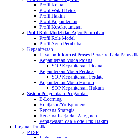
Profil Ketua
Profil Wakil Ketua
Profil Hakim
Profil Kepaniteraan
Profil Kesekretariatan
Profil Role Model dan Agen Perubahan
Profil Role Model
Profil Agen Perubahan
Kepaniteraan
Layanan Informasi Proses Beracara Pada Pengadi
Kepaniteraan Muda Pidana
SOP Kepaniteraan Pidana
Kepaniteraan Muda Perdata
SOP Kepaniteraan Perdata
Kepaniteraan Muda Hukum
SOP Kepaniteraan Hukum
Sistem Pengelolaan Pengadilan
E-Learning
Kebijakan/Yurisprudensi
Rencana Strategis
Rencana Kerja dan Anggaran
Pengawasan dan Kode Etik Hakim
Layanan Publik
PTSP
Jenis Layanan