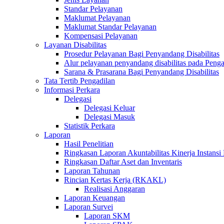
Standar Pelayanan
Maklumat Pelayanan
Maklumat Standar Pelayanan
Kompensasi Pelayanan
Layanan Disabilitas
Prosedur Pelayanan Bagi Penyandang Disabilitas
Alur pelayanan penyandang disabilitas pada Penga
Sarana & Prasarana Bagi Penyandang Disabilitas
Tata Tertib Pengadilan
Informasi Perkara
Delegasi
Delegasi Keluar
Delegasi Masuk
Statistik Perkara
Laporan
Hasil Penelitian
Ringkasan Laporan Akuntabilitas Kinerja Instansi
Ringkasan Daftar Aset dan Inventaris
Laporan Tahunan
Rincian Kertas Kerja (RKAKL)
Realisasi Anggaran
Laporan Keuangan
Laporan Survei
Laporan SKM