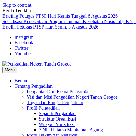
Skip to content
Berita Terakhir :
Briefing Petugas PTSP Hari Kamis Tanggal 6 Agustus 2026
Sosialisasi Kepesertaan Program Jaminan Kesehatan Nasional (JKN)
Briefin Petugas PTSP Hari Senin, 3 Agustus 2026
Instagram
Facebook
Twitter
Youtube
Menu
Beranda
Tentang Pengadilan
Pengantar Dari Ketua Pengadilan
Visi dan Misi Pengadilan Negeri Tanah Grogot
Tugas dan Fungsi Pengadilan
Profil Pengadilan
Sejarah Pengadilan
Struktur Organisasi
Wilayah Yurisdiksi
7 Nilai Utama Mahkamah Agung
Profil Hakim dan Pegawai