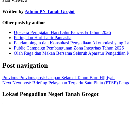
Post Views:
9
Written by
Admin PN Tanah Grogot
Other posts by author
Upacara Peringatan Hari Lahir Pancasila Tahun 2026
Peringatan Hari Lahir Pancasila
Pendampingan dan Konsultasi Penyediaan Akomodasi yang Lay
Public Campaign Pembangunan Zona Integritas Tahun 2026
Olah Raga dan Makan Bersama Seluruh Aparatur Pengadilan 
Post navigation
Previous
Previous post:
Ucapan Selamat Tahun Baru Hijriyah
Next
Next post:
Briefing Pelayanan Terpadu Satu Pintu (PTSP) Peng
Lokasi Pengadilan Negeri Tanah Grogot