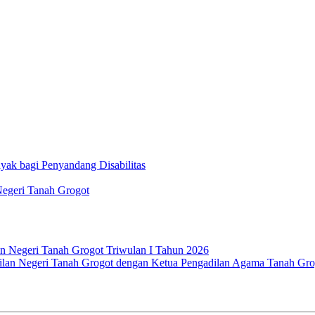
ak bagi Penyandang Disabilitas
Negeri Tanah Grogot
an Negeri Tanah Grogot Triwulan I Tahun 2026
an Negeri Tanah Grogot dengan Ketua Pengadilan Agama Tanah Grogot