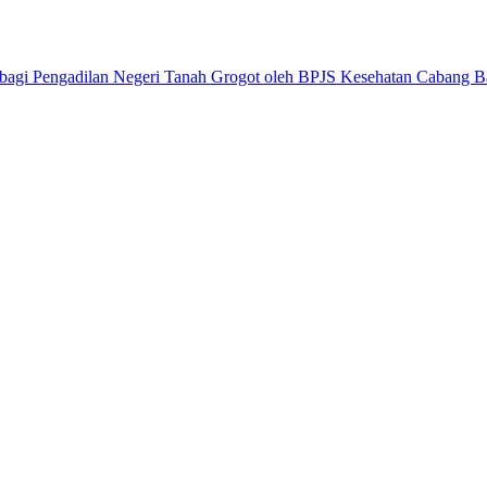
 bagi Pengadilan Negeri Tanah Grogot oleh BPJS Kesehatan Cabang B