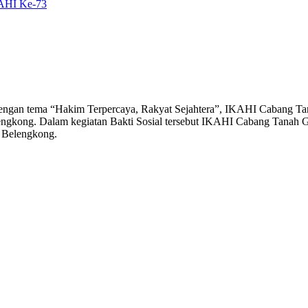
KAHI Ke-73
ngan tema “Hakim Terpercaya, Rakyat Sejahtera”, IKAHI Cabang Tana
lengkong. Dalam kegiatan Bakti Sosial tersebut IKAHI Cabang Tanah 
r Belengkong.