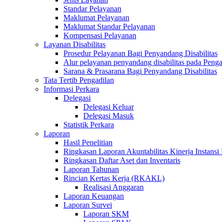
Standar Pelayanan
Maklumat Pelayanan
Maklumat Standar Pelayanan
Kompensasi Pelayanan
Layanan Disabilitas
Prosedur Pelayanan Bagi Penyandang Disabilitas
Alur pelayanan penyandang disabilitas pada Penga
Sarana & Prasarana Bagi Penyandang Disabilitas
Tata Tertib Pengadilan
Informasi Perkara
Delegasi
Delegasi Keluar
Delegasi Masuk
Statistik Perkara
Laporan
Hasil Penelitian
Ringkasan Laporan Akuntabilitas Kinerja Instansi
Ringkasan Daftar Aset dan Inventaris
Laporan Tahunan
Rincian Kertas Kerja (RKAKL)
Realisasi Anggaran
Laporan Keuangan
Laporan Survei
Laporan SKM