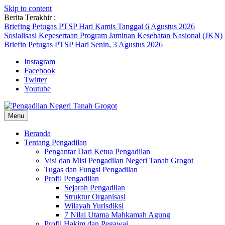
Skip to content
Berita Terakhir :
Briefing Petugas PTSP Hari Kamis Tanggal 6 Agustus 2026
Sosialisasi Kepesertaan Program Jaminan Kesehatan Nasional (JKN)
Briefin Petugas PTSP Hari Senin, 3 Agustus 2026
Instagram
Facebook
Twitter
Youtube
Menu
Beranda
Tentang Pengadilan
Pengantar Dari Ketua Pengadilan
Visi dan Misi Pengadilan Negeri Tanah Grogot
Tugas dan Fungsi Pengadilan
Profil Pengadilan
Sejarah Pengadilan
Struktur Organisasi
Wilayah Yurisdiksi
7 Nilai Utama Mahkamah Agung
Profil Hakim dan Pegawai