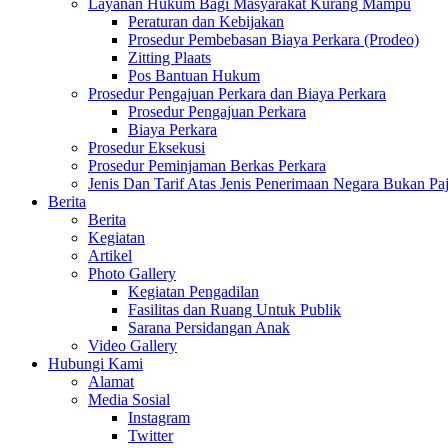
Layanan Hukum Bagi Masyarakat Kurang Mampu
Peraturan dan Kebijakan
Prosedur Pembebasan Biaya Perkara (Prodeo)
Zitting Plaats
Pos Bantuan Hukum
Prosedur Pengajuan Perkara dan Biaya Perkara
Prosedur Pengajuan Perkara
Biaya Perkara
Prosedur Eksekusi
Prosedur Peminjaman Berkas Perkara
Jenis Dan Tarif Atas Jenis Penerimaan Negara Bukan
Berita
Berita
Kegiatan
Artikel
Photo Gallery
Kegiatan Pengadilan
Fasilitas dan Ruang Untuk Publik
Sarana Persidangan Anak
Video Gallery
Hubungi Kami
Alamat
Media Sosial
Instagram
Twitter