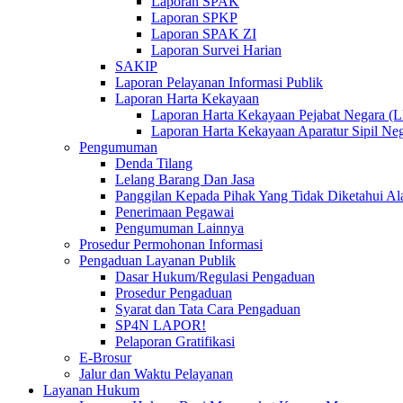
Laporan SPAK
Laporan SPKP
Laporan SPAK ZI
Laporan Survei Harian
SAKIP
Laporan Pelayanan Informasi Publik
Laporan Harta Kekayaan
Laporan Harta Kekayaan Pejabat Negara 
Laporan Harta Kekayaan Aparatur Sipil 
Pengumuman
Denda Tilang
Lelang Barang Dan Jasa
Panggilan Kepada Pihak Yang Tidak Diketahui A
Penerimaan Pegawai
Pengumuman Lainnya
Prosedur Permohonan Informasi
Pengaduan Layanan Publik
Dasar Hukum/Regulasi Pengaduan
Prosedur Pengaduan
Syarat dan Tata Cara Pengaduan
SP4N LAPOR!
Pelaporan Gratifikasi
E-Brosur
Jalur dan Waktu Pelayanan
Layanan Hukum