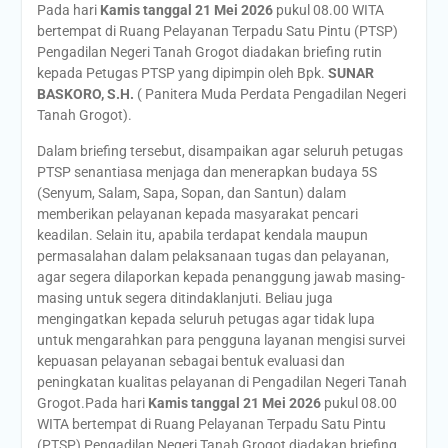
Pada hari
Kamis tanggal 21 Mei 2026
pukul 08.00 WITA
bertempat di Ruang Pelayanan Terpadu Satu Pintu (PTSP)
Pengadilan Negeri Tanah Grogot diadakan briefing rutin
kepada Petugas PTSP yang dipimpin oleh Bpk.
SUNAR
BASKORO, S.H.
( Panitera Muda Perdata Pengadilan Negeri
Tanah Grogot).
Dalam briefing tersebut, disampaikan agar seluruh petugas
PTSP senantiasa menjaga dan menerapkan budaya 5S
(Senyum, Salam, Sapa, Sopan, dan Santun) dalam
memberikan pelayanan kepada masyarakat pencari
keadilan. Selain itu, apabila terdapat kendala maupun
permasalahan dalam pelaksanaan tugas dan pelayanan,
agar segera dilaporkan kepada penanggung jawab masing-
masing untuk segera ditindaklanjuti. Beliau juga
mengingatkan kepada seluruh petugas agar tidak lupa
untuk mengarahkan para pengguna layanan mengisi survei
kepuasan pelayanan sebagai bentuk evaluasi dan
peningkatan kualitas pelayanan di Pengadilan Negeri Tanah
Grogot.Pada hari
Kamis tanggal 21 Mei 2026
pukul 08.00
WITA bertempat di Ruang Pelayanan Terpadu Satu Pintu
(PTSP) Pengadilan Negeri Tanah Grogot diadakan briefing