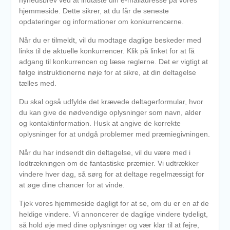
nyhedsbrev ved at indtaste din e-mailadresse på vores
hjemmeside. Dette sikrer, at du får de seneste
opdateringer og informationer om konkurrencerne.
Når du er tilmeldt, vil du modtage daglige beskeder med
links til de aktuelle konkurrencer. Klik på linket for at få
adgang til konkurrencen og læse reglerne. Det er vigtigt at
følge instruktionerne nøje for at sikre, at din deltagelse
tælles med.
Du skal også udfylde det krævede deltagerformular, hvor
du kan give de nødvendige oplysninger som navn, alder
og kontaktinformation. Husk at angive de korrekte
oplysninger for at undgå problemer med præmiegivningen.
Når du har indsendt din deltagelse, vil du være med i
lodtrækningen om de fantastiske præmier. Vi udtrækker
vindere hver dag, så sørg for at deltage regelmæssigt for
at øge dine chancer for at vinde.
Tjek vores hjemmeside dagligt for at se, om du er en af de
heldige vindere. Vi annoncerer de daglige vindere tydeligt,
så hold øje med dine oplysninger og vær klar til at fejre,