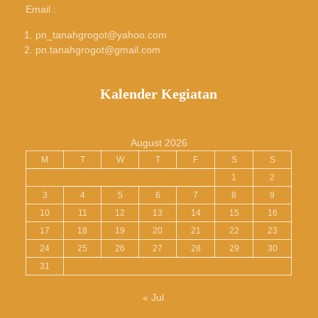
Email :
pn_tanahgrogot@yahoo.com
pn.tanahgrogot@gmail.com
Kalender Kegiatan
August 2026
M
T
W
T
F
S
S
1
2
3
4
5
6
7
8
9
10
11
12
13
14
15
16
17
18
19
20
21
22
23
24
25
26
27
28
29
30
31
« Jul