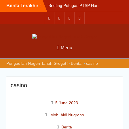
Berita Terakhir :
Briefing Petugas PTSP Hari
Kamis Tanggal 6 Agustus
2026
Sosialisasi Kepesertaan
Program Jaminan
Kesehatan Nasional (JKN)
bagi Pengadilan Negeri
Menu
Tanah Grogot oleh BPJS
Kesehatan Cabang
Balikapapan
Pengadilan Negeri Tanah Grogot
>
Berita
>
casino
Briefin Petugas PTSP Hari
Senin, 3 Agustus 2026
casino
5 June 2023
Moh. Aldi Nugroho
Berita