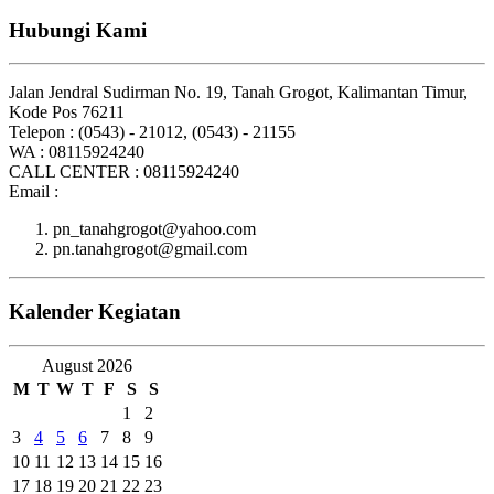
Hubungi Kami
Jalan Jendral Sudirman No. 19, Tanah Grogot, Kalimantan Timur,
Kode Pos 76211
Telepon : (0543) - 21012, (0543) - 21155
WA : 08115924240
CALL CENTER : 08115924240
Email :
pn_tanahgrogot@yahoo.com
pn.tanahgrogot@gmail.com
Kalender Kegiatan
August 2026
M
T
W
T
F
S
S
1
2
3
4
5
6
7
8
9
10
11
12
13
14
15
16
17
18
19
20
21
22
23