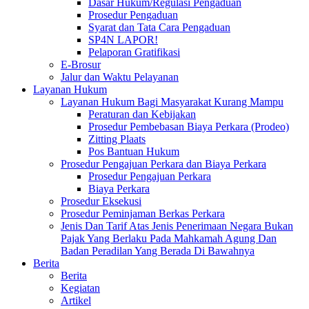
Dasar Hukum/Regulasi Pengaduan
Prosedur Pengaduan
Syarat dan Tata Cara Pengaduan
SP4N LAPOR!
Pelaporan Gratifikasi
E-Brosur
Jalur dan Waktu Pelayanan
Layanan Hukum
Layanan Hukum Bagi Masyarakat Kurang Mampu
Peraturan dan Kebijakan
Prosedur Pembebasan Biaya Perkara (Prodeo)
Zitting Plaats
Pos Bantuan Hukum
Prosedur Pengajuan Perkara dan Biaya Perkara
Prosedur Pengajuan Perkara
Biaya Perkara
Prosedur Eksekusi
Prosedur Peminjaman Berkas Perkara
Jenis Dan Tarif Atas Jenis Penerimaan Negara Bukan
Pajak Yang Berlaku Pada Mahkamah Agung Dan
Badan Peradilan Yang Berada Di Bawahnya
Berita
Berita
Kegiatan
Artikel