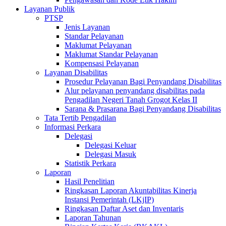
Layanan Publik
PTSP
Jenis Layanan
Standar Pelayanan
Maklumat Pelayanan
Maklumat Standar Pelayanan
Kompensasi Pelayanan
Layanan Disabilitas
Prosedur Pelayanan Bagi Penyandang Disabilitas
Alur pelayanan penyandang disabilitas pada
Pengadilan Negeri Tanah Grogot Kelas II
Sarana & Prasarana Bagi Penyandang Disabilitas
Tata Tertib Pengadilan
Informasi Perkara
Delegasi
Delegasi Keluar
Delegasi Masuk
Statistik Perkara
Laporan
Hasil Penelitian
Ringkasan Laporan Akuntabilitas Kinerja
Instansi Pemerintah (LKjIP)
Ringkasan Daftar Aset dan Inventaris
Laporan Tahunan