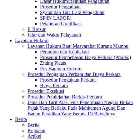
Dasar Hukum/Regulasi Pengaduan
Prosedur Pengaduan
Syarat dan Tata Cara Pengaduan
SP4N LAPOR!
Pelaporan Gratifikasi
E-Brosur
Jalur dan Waktu Pelayanan
Layanan Hukum
Layanan Hukum Bagi Masyarakat Kurang Mampu
Peraturan dan Kebijakan
Prosedur Pembebasan Biaya Perkara (Prodeo)
Zitting Plaats
Pos Bantuan Hukum
Prosedur Pengajuan Perkara dan Biaya Perkara
Prosedur Pengajuan Perkara
Biaya Perkara
Prosedur Eksekusi
Prosedur Peminjaman Berkas Perkara
Jenis Dan Tarif Atas Jenis Penerimaan Negara Bukan
Pajak Yang Berlaku Pada Mahkamah Agung Dan
Badan Peradilan Yang Berada Di Bawahnya
Berita
Berita
Kegiatan
Artikel