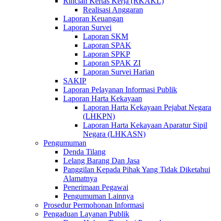
Rincian Kertas Kerja (RKAKL)
Realisasi Anggaran
Laporan Keuangan
Laporan Survei
Laporan SKM
Laporan SPAK
Laporan SPKP
Laporan SPAK ZI
Laporan Survei Harian
SAKIP
Laporan Pelayanan Informasi Publik
Laporan Harta Kekayaan
Laporan Harta Kekayaan Pejabat Negara
(LHKPN)
Laporan Harta Kekayaan Aparatur Sipil
Negara (LHKASN)
Pengumuman
Denda Tilang
Lelang Barang Dan Jasa
Panggilan Kepada Pihak Yang Tidak Diketahui
Alamatnya
Penerimaan Pegawai
Pengumuman Lainnya
Prosedur Permohonan Informasi
Pengaduan Layanan Publik