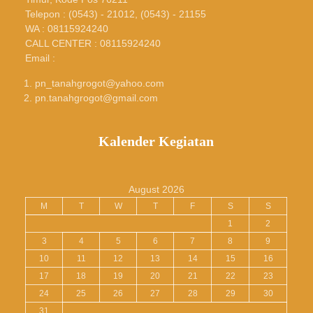
Telepon : (0543) - 21012, (0543) - 21155
WA : 08115924240
CALL CENTER : 08115924240
Email :
pn_tanahgrogot@yahoo.com
pn.tanahgrogot@gmail.com
Kalender Kegiatan
August 2026
M
T
W
T
F
S
S
1
2
3
4
5
6
7
8
9
10
11
12
13
14
15
16
17
18
19
20
21
22
23
24
25
26
27
28
29
30
31