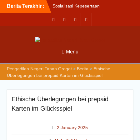
Kesehatan Nasional (JKN)
Berita Terakhir :
bagi Pengadilan Negeri
Tanah Grogot oleh BPJS
Kesehatan Cabang
Balikapapan
Briefin Petugas PTSP Hari
Senin, 3 Agustus 2026
Briefing Petugas PTSP Hari
Menu
Kamis Tanggal 6 Agustus
2026
Pengadilan Negeri Tanah Grogot
>
Berita
>
Ethische
Überlegungen bei prepaid Karten im Glücksspiel
Ethische Überlegungen bei prepaid
Karten im Glücksspiel
2 January 2025