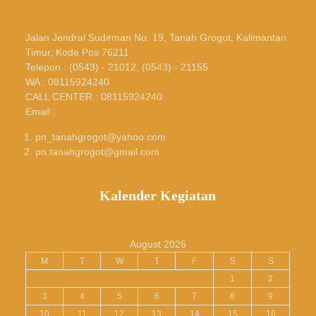
Jalan Jendral Sudirman No. 19, Tanah Grogot, Kalimantan
Timur, Kode Pos 76211
Telepon : (0543) - 21012, (0543) - 21155
WA : 08115924240
CALL CENTER : 08115924240
Email :
pn_tanahgrogot@yahoo.com
pn.tanahgrogot@gmail.com
Kalender Kegiatan
August 2026
M
T
W
T
F
S
S
1
2
3
4
5
6
7
8
9
10
11
12
13
14
15
16