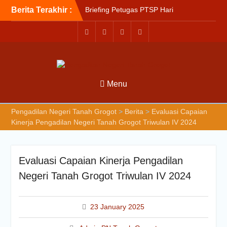
Berita Terakhir :
Briefing Petugas PTSP Hari
Kamis Tanggal 6 Agustus
2026
Sosialisasi Kepesertaan
Program Jaminan
Kesehatan Nasional (JKN)
bagi Pengadilan Negeri
Menu
Tanah Grogot oleh BPJS
Kesehatan Cabang
Balikapapan
Pengadilan Negeri Tanah Grogot
>
Berita
>
Evaluasi Capaian
Briefin Petugas PTSP Hari
Kinerja Pengadilan Negeri Tanah Grogot Triwulan IV 2024
Senin, 3 Agustus 2026
Evaluasi Capaian Kinerja Pengadilan
Negeri Tanah Grogot Triwulan IV 2024
23 January 2025