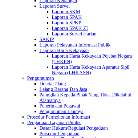
Laporan Keuangan
Laporan Survei
Laporan SKM
Laporan SPAK
Laporan SPKP
Laporan SPAK ZI
Laporan Survei Harian
SAKIP
Laporan Pelayanan Informasi Publik
Laporan Harta Kekayaan
Laporan Harta Kekayaan Pejabat Negara
(LHKPN)
Laporan Harta Kekayaan Aparatur Sipil
Negara (LHKASN)
Pengumuman
Denda Tilang
Lelang Barang Dan Jasa
Panggilan Kepada Pihak Yang Tidak Diketahui
Alamatnya
Penerimaan Pegawai
Pengumuman Lainnya
Prosedur Permohonan Informasi
Pengaduan Layanan Publik
Dasar Hukum/Regulasi Pengaduan
Prosedur Pengaduan