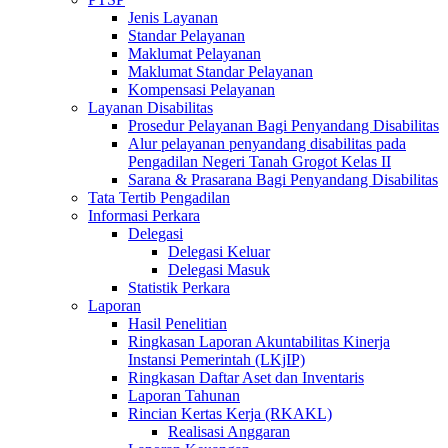
Jenis Layanan
Standar Pelayanan
Maklumat Pelayanan
Maklumat Standar Pelayanan
Kompensasi Pelayanan
Layanan Disabilitas
Prosedur Pelayanan Bagi Penyandang Disabilitas
Alur pelayanan penyandang disabilitas pada
Pengadilan Negeri Tanah Grogot Kelas II
Sarana & Prasarana Bagi Penyandang Disabilitas
Tata Tertib Pengadilan
Informasi Perkara
Delegasi
Delegasi Keluar
Delegasi Masuk
Statistik Perkara
Laporan
Hasil Penelitian
Ringkasan Laporan Akuntabilitas Kinerja
Instansi Pemerintah (LKjIP)
Ringkasan Daftar Aset dan Inventaris
Laporan Tahunan
Rincian Kertas Kerja (RKAKL)
Realisasi Anggaran