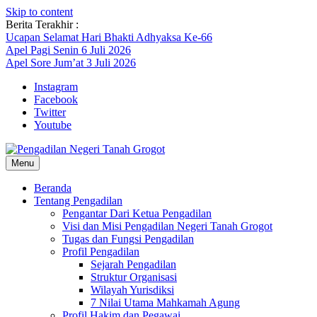
Skip to content
Berita Terakhir :
Ucapan Selamat Hari Bhakti Adhyaksa Ke-66
Apel Pagi Senin 6 Juli 2026
Apel Sore Jum’at 3 Juli 2026
Instagram
Facebook
Twitter
Youtube
Menu
Beranda
Tentang Pengadilan
Pengantar Dari Ketua Pengadilan
Visi dan Misi Pengadilan Negeri Tanah Grogot
Tugas dan Fungsi Pengadilan
Profil Pengadilan
Sejarah Pengadilan
Struktur Organisasi
Wilayah Yurisdiksi
7 Nilai Utama Mahkamah Agung
Profil Hakim dan Pegawai