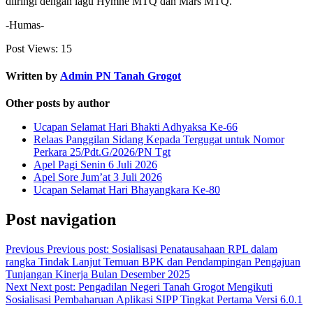
diiringi dengan lagu Hymne MTQ dan Mars MTQ.
-Humas-
Post Views:
15
Written by
Admin PN Tanah Grogot
Other posts by author
Ucapan Selamat Hari Bhakti Adhyaksa Ke-66
Relaas Panggilan Sidang Kepada Tergugat untuk Nomor
Perkara 25/Pdt.G/2026/PN Tgt
Apel Pagi Senin 6 Juli 2026
Apel Sore Jum’at 3 Juli 2026
Ucapan Selamat Hari Bhayangkara Ke-80
Post navigation
Previous
Previous post:
Sosialisasi Penatausahaan RPL dalam
rangka Tindak Lanjut Temuan BPK dan Pendampingan Pengajuan
Tunjangan Kinerja Bulan Desember 2025
Next
Next post:
Pengadilan Negeri Tanah Grogot Mengikuti
Sosialisasi Pembaharuan Aplikasi SIPP Tingkat Pertama Versi 6.0.1