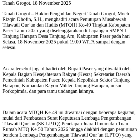
Tanah Grogot, 18 November 2025
Tanah Grogot – Hakim Pengadilan Negeri Tanah Grogot, Moch.
Rizqin Dhofin, S.H., menghadiri acara Penutupan Musabawah
Tilawatil Qur’an dan Hadits (MTQH) Ke-49 Tingkat Kabupaten
Paser Tahun 2025 yang diselenggarakan di Lapangan SMPN 1
Tanjung Harapan Desa Tanjung Aru, Kabupaten Paser pada hari
Selasa, 18 November 2025 pukul 19.00 WITA sampai dengan
selesai.
Acara tersebut juga dihadiri oleh Bupati Paser yang diwakili oleh
Kepala Bagian Kesejahteraan Rakyat (Kesra) Sekretariat Daerah
Pemerintah Kabupaten Paser, Kepala Kepolisian Sektor Tanjung
Harapan, Komandan Rayon Militer Tanjung Harapan, unsur
Forkopimda, dan para tamu undangan lainnya.
Dalam acara MTQH Ke-49 ini diwarnai dengan beberapa kegiatan,
mulai dari Pembacaan Surat Keputusan Lembaga Pengembangan
Tilawatil Qur’an (SK LPTQ) Penetapan Juara Umum dan Tuan
Rumah MTQ Ke-50 Tahun 2026 hingga diakhiri dengan penurunan
bendera Lembaga Pengembangan Tilawatil Qur’an (LPTQ) yang