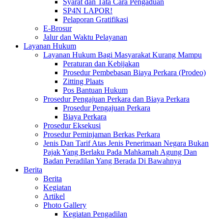
Syarat dan Tata Cara Pengaduan
SP4N LAPOR!
Pelaporan Gratifikasi
E-Brosur
Jalur dan Waktu Pelayanan
Layanan Hukum
Layanan Hukum Bagi Masyarakat Kurang Mampu
Peraturan dan Kebijakan
Prosedur Pembebasan Biaya Perkara (Prodeo)
Zitting Plaats
Pos Bantuan Hukum
Prosedur Pengajuan Perkara dan Biaya Perkara
Prosedur Pengajuan Perkara
Biaya Perkara
Prosedur Eksekusi
Prosedur Peminjaman Berkas Perkara
Jenis Dan Tarif Atas Jenis Penerimaan Negara Bukan
Pajak Yang Berlaku Pada Mahkamah Agung Dan
Badan Peradilan Yang Berada Di Bawahnya
Berita
Berita
Kegiatan
Artikel
Photo Gallery
Kegiatan Pengadilan