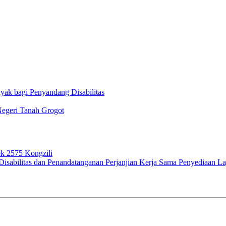
ak bagi Penyandang Disabilitas
Negeri Tanah Grogot
k 2575 Kongzili
isabilitas dan Penandatanganan Perjanjian Kerja Sama Penyediaan La