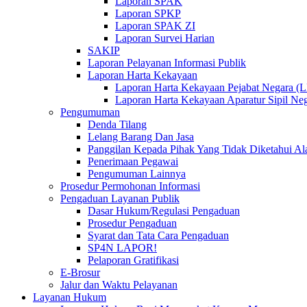
Laporan SPAK
Laporan SPKP
Laporan SPAK ZI
Laporan Survei Harian
SAKIP
Laporan Pelayanan Informasi Publik
Laporan Harta Kekayaan
Laporan Harta Kekayaan Pejabat Negara 
Laporan Harta Kekayaan Aparatur Sipil 
Pengumuman
Denda Tilang
Lelang Barang Dan Jasa
Panggilan Kepada Pihak Yang Tidak Diketahui A
Penerimaan Pegawai
Pengumuman Lainnya
Prosedur Permohonan Informasi
Pengaduan Layanan Publik
Dasar Hukum/Regulasi Pengaduan
Prosedur Pengaduan
Syarat dan Tata Cara Pengaduan
SP4N LAPOR!
Pelaporan Gratifikasi
E-Brosur
Jalur dan Waktu Pelayanan
Layanan Hukum