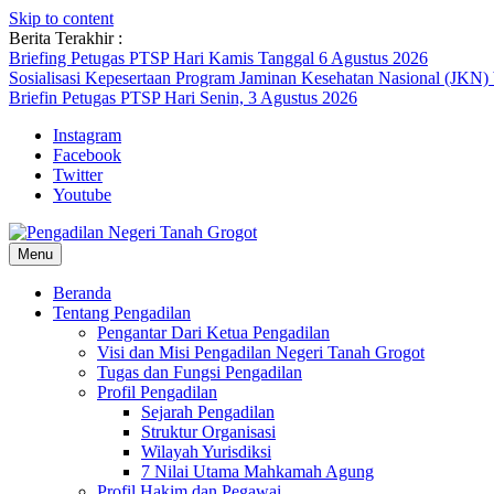
Skip to content
Berita Terakhir :
Briefing Petugas PTSP Hari Kamis Tanggal 6 Agustus 2026
Sosialisasi Kepesertaan Program Jaminan Kesehatan Nasional (JKN)
Briefin Petugas PTSP Hari Senin, 3 Agustus 2026
Instagram
Facebook
Twitter
Youtube
Menu
Beranda
Tentang Pengadilan
Pengantar Dari Ketua Pengadilan
Visi dan Misi Pengadilan Negeri Tanah Grogot
Tugas dan Fungsi Pengadilan
Profil Pengadilan
Sejarah Pengadilan
Struktur Organisasi
Wilayah Yurisdiksi
7 Nilai Utama Mahkamah Agung
Profil Hakim dan Pegawai