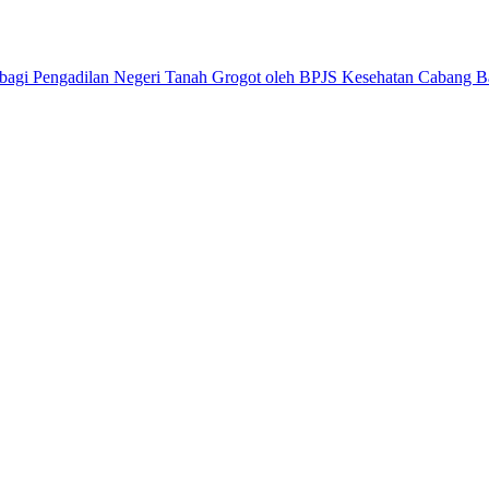
 bagi Pengadilan Negeri Tanah Grogot oleh BPJS Kesehatan Cabang B