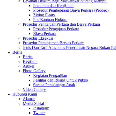
Layanan Hukum Bagi Masyarakat Kurang Mampu
Peraturan dan Kebijakan
Prosedur Pembebasan Biaya Perkara (Prodeo)
Zitting Plaats
Pos Bantuan Hukum
Prosedur Pengajuan Perkara dan Biaya Perkara
Prosedur Pengajuan Perkara
Biaya Perkara
Prosedur Eksekusi
Prosedur Peminjaman Berkas Perkara
Jenis Dan Tarif Atas Jenis Penerimaan Negara Bukan
Berita
Berita
Kegiatan
Artikel
Photo Gallery
Kegiatan Pengadilan
Fasilitas dan Ruang Untuk Publik
Sarana Persidangan Anak
Video Gallery
Hubungi Kami
Alamat
Media Sosial
Instagram
Twitter