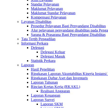
Standar Pelayanan
Maklumat Pelayanan
Maklumat Standar Pelayanan
Kompensasi Pelayanan
Layanan Disabilitas
Prosedur Pelayanan Bagi Penyandang Disabilitas
Alur pelayanan penyandang disabilitas pada Penga
Sarana & Prasarana Bagi Penyandang Disabilitas
Tata Tertib Pengadilan
Informasi Perkara
Delegasi
Delegasi Keluar
Delegasi Masuk
Statistik Perkara
Laporan
Hasil Penelitian
Ringkasan Laporan Akuntabilitas Kinerja Instansi
Ringkasan Daftar Aset dan Inventaris
Laporan Tahunan
Rincian Kertas Kerja (RKAKL)
Realisasi Anggaran
Laporan Keuangan
Laporan Survei
Laporan SKM