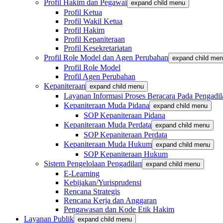
Profil Hakim dan Pegawai
expand child menu
Profil Ketua
Profil Wakil Ketua
Profil Hakim
Profil Kepaniteraan
Profil Kesekretariatan
Profil Role Model dan Agen Perubahan
expand child me
Profil Role Model
Profil Agen Perubahan
Kepaniteraan
expand child menu
Layanan Informasi Proses Beracara Pada Pengadi
Kepaniteraan Muda Pidana
expand child menu
SOP Kepaniteraan Pidana
Kepaniteraan Muda Perdata
expand child menu
SOP Kepaniteraan Perdata
Kepaniteraan Muda Hukum
expand child menu
SOP Kepaniteraan Hukum
Sistem Pengelolaan Pengadilan
expand child menu
E-Learning
Kebijakan/Yurisprudensi
Rencana Strategis
Rencana Kerja dan Anggaran
Pengawasan dan Kode Etik Hakim
Layanan Publik
expand child menu