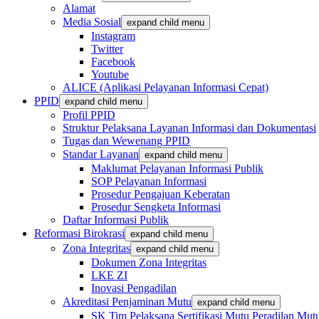
Alamat
Media Sosial
expand child menu
Instagram
Twitter
Facebook
Youtube
ALICE (Aplikasi Pelayanan Informasi Cepat)
PPID
expand child menu
Profil PPID
Struktur Pelaksana Layanan Informasi dan Dokumentasi
Tugas dan Wewenang PPID
Standar Layanan
expand child menu
Maklumat Pelayanan Informasi Publik
SOP Pelayanan Informasi
Prosedur Pengajuan Keberatan
Prosedur Sengketa Informasi
Daftar Informasi Publik
Reformasi Birokrasi
expand child menu
Zona Integritas
expand child menu
Dokumen Zona Integritas
LKE ZI
Inovasi Pengadilan
Akreditasi Penjaminan Mutu
expand child menu
SK Tim Pelaksana Sertifikasi Mutu Peradilan M