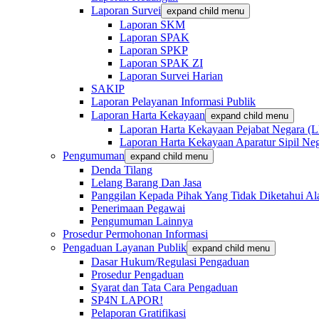
Laporan Survei
expand child menu
Laporan SKM
Laporan SPAK
Laporan SPKP
Laporan SPAK ZI
Laporan Survei Harian
SAKIP
Laporan Pelayanan Informasi Publik
Laporan Harta Kekayaan
expand child menu
Laporan Harta Kekayaan Pejabat Negara 
Laporan Harta Kekayaan Aparatur Sipil 
Pengumuman
expand child menu
Denda Tilang
Lelang Barang Dan Jasa
Panggilan Kepada Pihak Yang Tidak Diketahui A
Penerimaan Pegawai
Pengumuman Lainnya
Prosedur Permohonan Informasi
Pengaduan Layanan Publik
expand child menu
Dasar Hukum/Regulasi Pengaduan
Prosedur Pengaduan
Syarat dan Tata Cara Pengaduan
SP4N LAPOR!
Pelaporan Gratifikasi