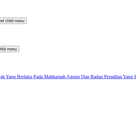
nd child menu
hild menu
 Pajak Yang Berlaku Pada Mahkamah Agung Dan Badan Peradilan Yang