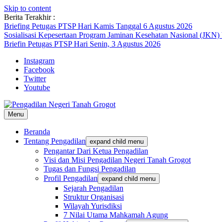
Skip to content
Berita Terakhir :
Briefing Petugas PTSP Hari Kamis Tanggal 6 Agustus 2026
Sosialisasi Kepesertaan Program Jaminan Kesehatan Nasional (JKN)
Briefin Petugas PTSP Hari Senin, 3 Agustus 2026
Instagram
Facebook
Twitter
Youtube
Menu
Beranda
Tentang Pengadilan
expand child menu
Pengantar Dari Ketua Pengadilan
Visi dan Misi Pengadilan Negeri Tanah Grogot
Tugas dan Fungsi Pengadilan
Profil Pengadilan
expand child menu
Sejarah Pengadilan
Struktur Organisasi
Wilayah Yurisdiksi
7 Nilai Utama Mahkamah Agung