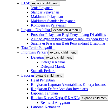
PTSP
expand child menu
Jenis Layanan
Standar Pelayanan
Maklumat Pelayanan
Maklumat Standar Pelayanan
Kompensasi Pelayanan
Layanan Disabilitas
expand child menu
Prosedur Pelayanan Bagi Penyandang Disabilitas
Alur pelayanan penyandang disabilitas pada Penga
Sarana & Prasarana Bagi Penyandang Disabilitas
Tata Tertib Pengadilan
Informasi Perkara
expand child menu
Delegasi
expand child menu
Delegasi Keluar
Delegasi Masuk
Statistik Perkara
Laporan
expand child menu
Hasil Penelitian
Ringkasan Laporan Akuntabilitas Kinerja Instansi
Ringkasan Daftar Aset dan Inventaris
Laporan Tahunan
Rincian Kertas Kerja (RKAKL)
expand child men
Realisasi Anggaran
Laporan Keuangan