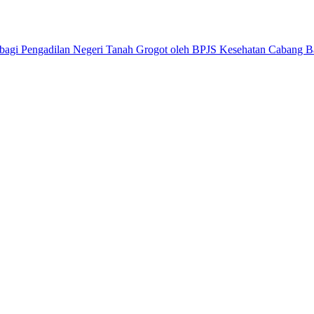
 bagi Pengadilan Negeri Tanah Grogot oleh BPJS Kesehatan Cabang B