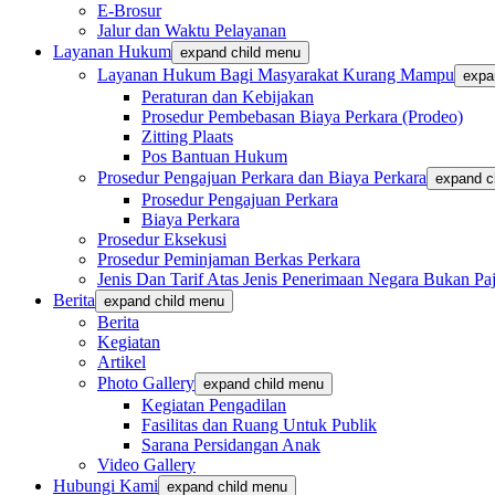
E-Brosur
Jalur dan Waktu Pelayanan
Layanan Hukum
expand child menu
Layanan Hukum Bagi Masyarakat Kurang Mampu
expa
Peraturan dan Kebijakan
Prosedur Pembebasan Biaya Perkara (Prodeo)
Zitting Plaats
Pos Bantuan Hukum
Prosedur Pengajuan Perkara dan Biaya Perkara
expand c
Prosedur Pengajuan Perkara
Biaya Perkara
Prosedur Eksekusi
Prosedur Peminjaman Berkas Perkara
Jenis Dan Tarif Atas Jenis Penerimaan Negara Bukan
Berita
expand child menu
Berita
Kegiatan
Artikel
Photo Gallery
expand child menu
Kegiatan Pengadilan
Fasilitas dan Ruang Untuk Publik
Sarana Persidangan Anak
Video Gallery
Hubungi Kami
expand child menu