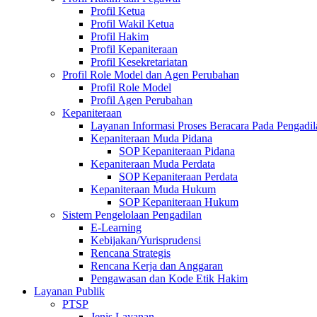
Profil Ketua
Profil Wakil Ketua
Profil Hakim
Profil Kepaniteraan
Profil Kesekretariatan
Profil Role Model dan Agen Perubahan
Profil Role Model
Profil Agen Perubahan
Kepaniteraan
Layanan Informasi Proses Beracara Pada Pengadi
Kepaniteraan Muda Pidana
SOP Kepaniteraan Pidana
Kepaniteraan Muda Perdata
SOP Kepaniteraan Perdata
Kepaniteraan Muda Hukum
SOP Kepaniteraan Hukum
Sistem Pengelolaan Pengadilan
E-Learning
Kebijakan/Yurisprudensi
Rencana Strategis
Rencana Kerja dan Anggaran
Pengawasan dan Kode Etik Hakim
Layanan Publik
PTSP
Jenis Layanan