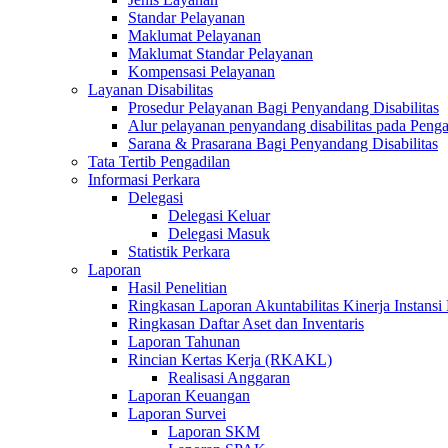
Standar Pelayanan
Maklumat Pelayanan
Maklumat Standar Pelayanan
Kompensasi Pelayanan
Layanan Disabilitas
Prosedur Pelayanan Bagi Penyandang Disabilitas
Alur pelayanan penyandang disabilitas pada Penga
Sarana & Prasarana Bagi Penyandang Disabilitas
Tata Tertib Pengadilan
Informasi Perkara
Delegasi
Delegasi Keluar
Delegasi Masuk
Statistik Perkara
Laporan
Hasil Penelitian
Ringkasan Laporan Akuntabilitas Kinerja Instansi
Ringkasan Daftar Aset dan Inventaris
Laporan Tahunan
Rincian Kertas Kerja (RKAKL)
Realisasi Anggaran
Laporan Keuangan
Laporan Survei
Laporan SKM