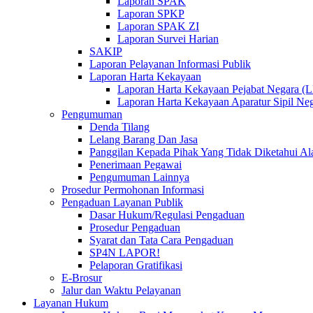
Laporan SPAK
Laporan SPKP
Laporan SPAK ZI
Laporan Survei Harian
SAKIP
Laporan Pelayanan Informasi Publik
Laporan Harta Kekayaan
Laporan Harta Kekayaan Pejabat Negara 
Laporan Harta Kekayaan Aparatur Sipil 
Pengumuman
Denda Tilang
Lelang Barang Dan Jasa
Panggilan Kepada Pihak Yang Tidak Diketahui A
Penerimaan Pegawai
Pengumuman Lainnya
Prosedur Permohonan Informasi
Pengaduan Layanan Publik
Dasar Hukum/Regulasi Pengaduan
Prosedur Pengaduan
Syarat dan Tata Cara Pengaduan
SP4N LAPOR!
Pelaporan Gratifikasi
E-Brosur
Jalur dan Waktu Pelayanan
Layanan Hukum