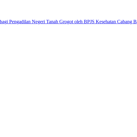
 bagi Pengadilan Negeri Tanah Grogot oleh BPJS Kesehatan Cabang B