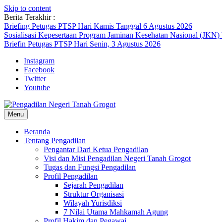
Skip to content
Berita Terakhir :
Briefing Petugas PTSP Hari Kamis Tanggal 6 Agustus 2026
Sosialisasi Kepesertaan Program Jaminan Kesehatan Nasional (JKN)
Briefin Petugas PTSP Hari Senin, 3 Agustus 2026
Instagram
Facebook
Twitter
Youtube
Menu
Beranda
Tentang Pengadilan
Pengantar Dari Ketua Pengadilan
Visi dan Misi Pengadilan Negeri Tanah Grogot
Tugas dan Fungsi Pengadilan
Profil Pengadilan
Sejarah Pengadilan
Struktur Organisasi
Wilayah Yurisdiksi
7 Nilai Utama Mahkamah Agung
Profil Hakim dan Pegawai