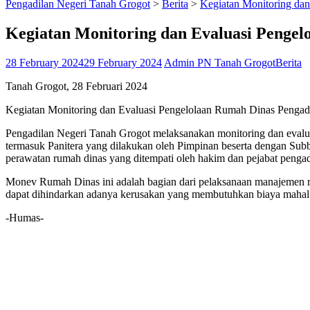
Pengadilan Negeri Tanah Grogot
>
Berita
>
Kegiatan Monitoring da
Kegiatan Monitoring dan Evaluasi Pengel
28 February 2024
29 February 2024
Admin PN Tanah Grogot
Berita
Tanah Grogot, 28 Februari 2024
Kegiatan Monitoring dan Evaluasi Pengelolaan Rumah Dinas Pengad
Pengadilan Negeri Tanah Grogot melaksanakan monitoring dan evalu
termasuk Panitera yang dilakukan oleh Pimpinan beserta dengan Su
perawatan rumah dinas yang ditempati oleh hakim dan pejabat pengad
Monev Rumah Dinas ini adalah bagian dari pelaksanaan manajemen ri
dapat dihindarkan adanya kerusakan yang membutuhkan biaya mahal
-Humas-