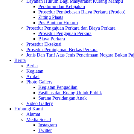
Layanan Hukum Bagi Masyarakat Kurang Mampu
Peraturan dan Kebijakan
Prosedur Pembebasan Biaya Perkara (Prodeo)
Zitting Plaats
Pos Bantuan Hukum
Prosedur Pengajuan Perkara dan Biaya Perkara
Prosedur Pengajuan Perkara
Biaya Perkara
Prosedur Eksekusi
Prosedur Peminjaman Berkas Perkara
Jenis Dan Tarif Atas Jenis Penerimaan Negara Bukan
Berita
Berita
Kegiatan
Artikel
Photo Gallery
Kegiatan Pengadilan
Fasilitas dan Ruang Untuk Publik
Sarana Persidangan Anak
Video Gallery
Hubungi Kami
Alamat
Media Sosial
Instagram
Twitter