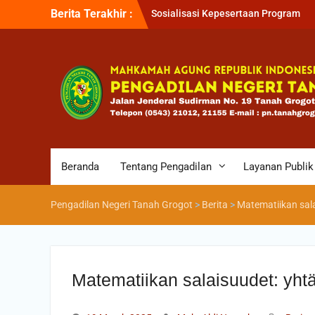
Berita Terakhir :
Sosialisasi Kepesertaan Program
Jaminan Kesehatan Nasional (JKN) 
Pengadilan Negeri Tanah Grogot ol
BPJS Kesehatan Cabang Balikapapa
Briefin Petugas PTSP Hari Senin, 3
Agustus 2026
Briefing Petugas PTSP Hari Kamis
Tanggal 6 Agustus 2026
Beranda
Tentang Pengadilan
Layanan Publik
Pengadilan Negeri Tanah Grogot
>
Berita
>
Matematiikan sala
Matematiikan salaisuudet: yhtä