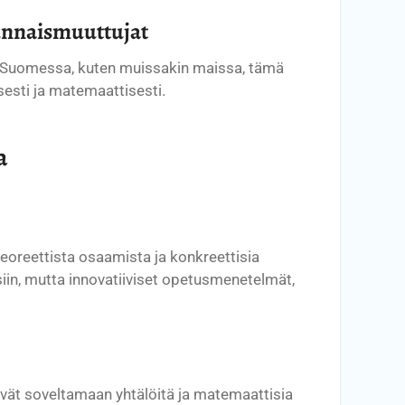
tunnaismuuttujat
n. Suomessa, kuten muissakin maissa, tämä
sesti ja matemaattisesti.
a
oreettista osaamista ja konkreettisia
iin, mutta innovatiiviset opetusmenetelmät,
evät soveltamaan yhtälöitä ja matemaattisia