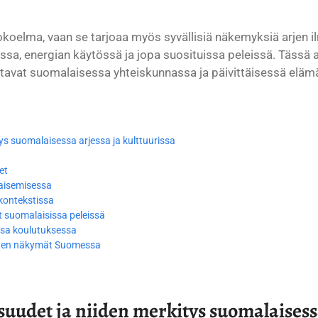
kokoelma, vaan se tarjoaa myös syvällisiä näkemyksiä arjen 
a, energian käytössä ja jopa suosituissa peleissä. Tässä 
ttavat suomalaisessa yhteiskunnassa ja päivittäisessä el
ys suomalaisessa arjessa ja kulttuurissa
et
kaisemisessa
kontekstissa
t suomalaisissa peleissä
sa koulutuksessa
uuden näkymät Suomessa
uudet ja niiden merkitys suomalaisessa