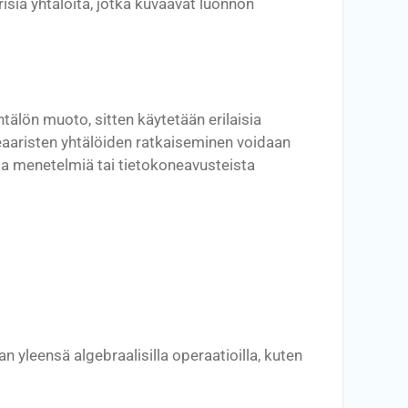
sia yhtälöitä, jotka kuvaavat luonnon
tälön muoto, sitten käytetään erilaisia
ineaaristen yhtälöiden ratkaiseminen voidaan
isia menetelmiä tai tietokoneavusteista
n yleensä algebraalisilla operaatioilla, kuten