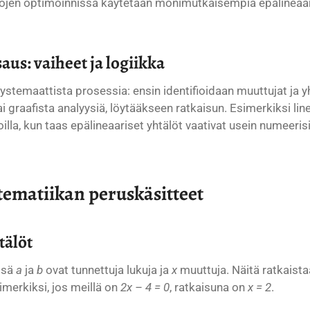
rojen optimoinnissa käytetään monimutkaisempia epälineaari
us: vaiheet ja logiikka
temaattista prosessia: ensin identifioidaan muuttujat ja yh
tai graafista analyysiä, löytääkseen ratkaisun. Esimerkiksi l
ioilla, kun taas epälineaariset yhtälöt vaativat usein numeer
ematiikan peruskäsitteet
tälöt
ssä
a
ja
b
ovat tunnettuja lukuja ja
x
muuttuja. Näitä ratkaistaa
simerkiksi, jos meillä on
2x – 4 = 0
, ratkaisuna on
x = 2
.