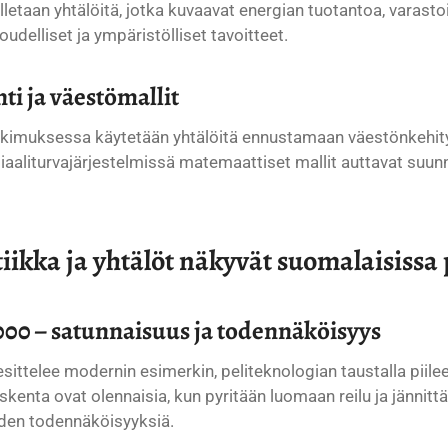
taan yhtälöitä, jotka kuvaavat energian tuotantoa, varastoint
udelliset ja ympäristölliset tavoitteet.
nti ja väestömallit
kimuksessa käytetään yhtälöitä ennustamaan väestönkehitystä
iaaliturvajärjestelmissä matemaattiset mallit auttavat suun
iikka ja yhtälöt näkyvät suomalaisissa 
000 – satunnaisuus ja todennäköisyys
sittelee modernin esimerkin, peliteknologian taustalla piilee
enta ovat olennaisia, kun pyritään luomaan reilu ja jännitt
iiden todennäköisyyksiä.