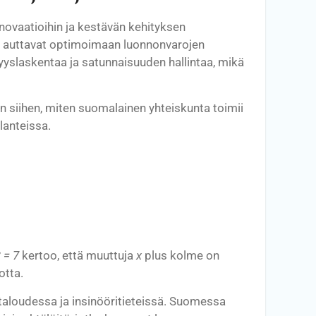
novaatioihin ja kestävän kehityksen
ka auttavat optimoimaan luonnonvarojen
yyslaskentaa ja satunnaisuuden hallintaa, mikä
n siihen, miten suomalainen yhteiskunta toimii
lanteissa.
3 = 7
kertoo, että muuttuja
x
plus kolme on
otta.
 taloudessa ja insinööritieteissä. Suomessa