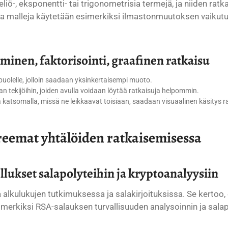
liö-, eksponentti- tai trigonometrisia termejä, ja niiden ratk
ia malleja käytetään esimerkiksi ilmastonmuutoksen vaikut
minen, faktorisointi, graafinen ratkaisu
 puolelle, jolloin saadaan yksinkertaisempi muoto.
tekijöihin, joiden avulla voidaan löytää ratkaisuja helpommin.
ja katsomalla, missä ne leikkaavat toisiaan, saadaan visuaalinen käsitys r
oreemat yhtälöiden ratkaisemisessa
ellukset salapolyteihin ja kryptoanalyysiin
alkulukujen tutkimuksessa ja salakirjoituksissa. Se kertoo, 
merkiksi RSA-salauksen turvallisuuden analysoinnin ja salapo