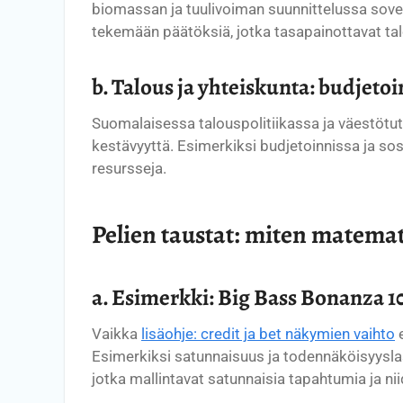
biomassan ja tuulivoiman suunnittelussa sovelle
tekemään päätöksiä, jotka tasapainottavat talo
b. Talous ja yhteiskunta: budjetoi
Suomalaisessa talouspolitiikassa ja väestötut
kestävyyttä. Esimerkiksi budjetoinnissa ja sos
resursseja.
Pelien taustat: miten matemat
a. Esimerkki: Big Bass Bonanza 1
Vaikka
lisäohje: credit ja bet näkymien vaihto
e
Esimerkiksi satunnaisuus ja todennäköisyyslask
jotka mallintavat satunnaisia tapahtumia ja n