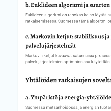
b. Euklideen algoritmi ja suurten
Euklideen algoritmi on tehokas keino löytää s
ratkaisemisessa. Suomessa tämä algoritmi on k
c. Markovin ketjut: stabiilisuus 
palvelujärjestelmät
Markovin ketjut kuvaavat satunnaisia prosessej
palvelujärjestelmien optimoinnissa käytetään 
Yhtälöiden ratkaisujen sovel
a. Ympäristö ja energia: yhtälöi
Suomessa metsänhoidossa ja energian tuotann