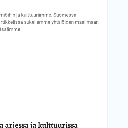
ilmiöihin ja kulttuuriimme. Suomessa
artikkelissa sukellamme yhtälöiden maailmaan
ämässämme.
 arjessa ja kulttuurissa