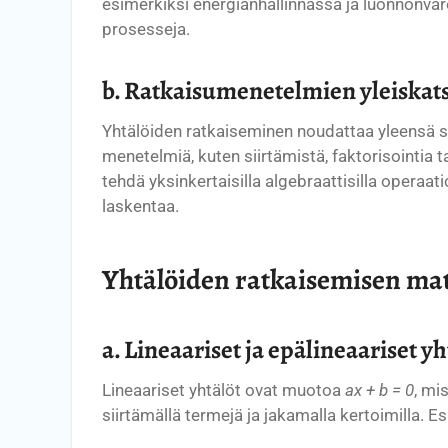
esimerkiksi energianhallinnassa ja luonnonva
prosesseja.
b. Ratkaisumenetelmien yleiskatsa
Yhtälöiden ratkaiseminen noudattaa yleensä sys
menetelmiä, kuten siirtämistä, faktorisointia 
tehdä yksinkertaisilla algebraattisilla operaat
laskentaa.
Yhtälöiden ratkaisemisen mat
a. Lineaariset ja epälineaariset yh
Lineaariset yhtälöt ovat muotoa
ax + b = 0
, mi
siirtämällä termejä ja jakamalla kertoimilla. E