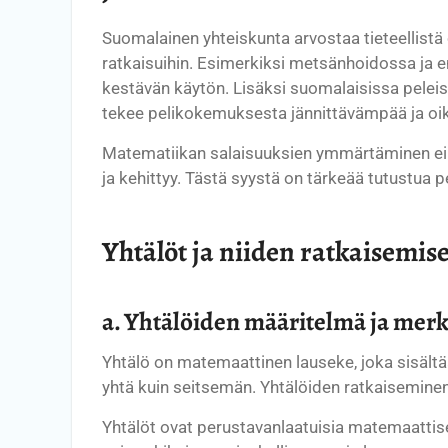
Suomalainen yhteiskunta arvostaa tieteellistä
ratkaisuihin. Esimerkiksi metsänhoidossa ja 
kestävän käytön. Lisäksi suomalaisissa peleis
tekee pelikokemuksesta jännittävämpää ja 
Matematiikan salaisuuksien ymmärtäminen ei ol
ja kehittyy. Tästä syystä on tärkeää tutustua p
Yhtälöt ja niiden ratkaisemis
a. Yhtälöiden määritelmä ja mer
Yhtälö on matemaattinen lauseke, joka sisältää
yhtä kuin seitsemän. Yhtälöiden ratkaiseminen t
Yhtälöt ovat perustavanlaatuisia matemaattises