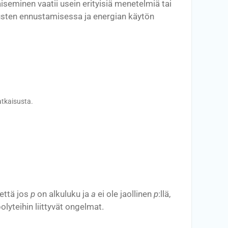
aiseminen vaatii usein erityisiä menetelmiä tai
usten ennustamisessa ja energian käytön
atkaisusta.
että jos
p
on alkuluku ja
a
ei ole jaollinen
p
:llä,
lyteihin liittyvät ongelmat.