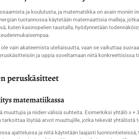
 osaamista ja koulutusta, ja matematiikka on avain moniin in
energian tuotannossa käytetään matemaattisia malleja, jot
sä, kuten kasinopelien taustalla, hyödynnetään todennäköis
oikeudenmukaisempaa.
e vain akateemista uteliaisuutta, vaan se vaikuttaa suoraa
eruskäsitteisiin ja oppia soveltamaan niitä konkreettisissa ti
en peruskäsitteet
kitys matematiikassa
 muuttujia ja niiden välisiä suhteita. Esimerkiksi yhtälö
x + 
arkoittaa löytää arvot muuttujille, jotka tekevät yhtälöstä t
sa ajattelussa ja niitä käytetään laajasti luonnontieteissä,