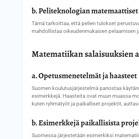
b. Peliteknologian matemaattiset
Tämä tarkoittaa, että pelien tulokset perust
mahdollistaa oikeudenmukaisen pelaamisen ja pe
Matematiikan salaisuuksien 
a. Opetusmenetelmät ja haasteet
Suomen koulutusjärjestelmä panostaa käytänn
esimerkkejä. Haasteita ovat muun muassa motiv
kuten ryhmätyöt ja paikalliset projektit, autta
b. Esimerkkejä paikallisista proj
Suomessa järjestetään esimerkiksi matematiikk