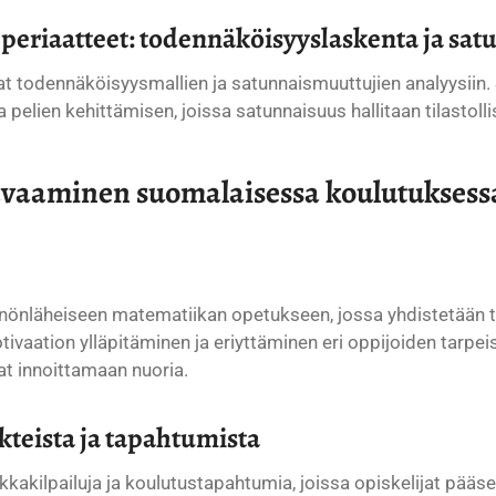
 periaatteet: todennäköisyyslaskenta ja sa
uvat todennäköisyysmallien ja satunnaismuuttujien analyysii
lien kehittämisen, joissa satunnaisuus hallitaan tilastolli
avaaminen suomalaisessa koulutuksess
önläheiseen matematiikan opetukseen, jossa yhdistetään te
aation ylläpitäminen ja eriyttäminen eri oppijoiden tarpeis
vat innoittamaan nuoria.
ekteista ja tapahtumista
akilpailuja ja koulutustapahtumia, joissa opiskelijat pääs