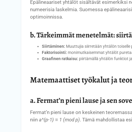
Epälineaariset yhtälöt sisältävät esimerkiksi ne
numeerisia laskelmia. Suomessa epälineaaris
optimoinnissa.
b. Tärkeimmät menetelmät: siirtä
Siirtäminen:
Muuttujia siirretään yhtälön toiselle
Faktorisointi:
monimutkaisemmat yhtälöt puretaan 
Graafinen ratkaisu:
piirtämällä yhtälön funktiot 
Matemaattiset työkalut ja te
a. Fermat’n pieni lause ja sen sov
Fermat’n pieni lause on keskeinen teoremassa 
niin
a^{p-1} ≡ 1 (mod p)
. Tämä mahdollistaa esi