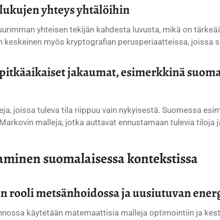
 lukujen yhteys yhtälöihin
uurimman yhteisen tekijän kahdesta luvusta, mikä on tärkeä
eskeinen myös kryptografian perusperiaatteissa, joissa suur
ja pitkäaikaiset jakaumat, esimerkkinä suoma
a, joissa tuleva tila riippuu vain nykyisestä. Suomessa esime
Markovin malleja, jotka auttavat ennustamaan tulevia tiloja 
taminen suomalaisessa kontekstissa
den rooli metsänhoidossa ja uusiutuvan ener
ossa käytetään matemaattisia malleja optimointiin ja kes