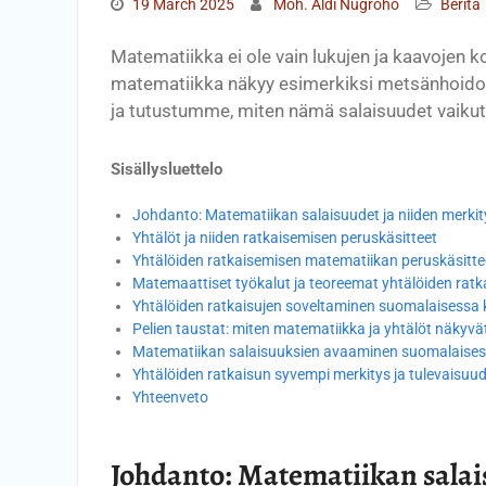
19 March 2025
Moh. Aldi Nugroho
Berita
Matematiikka ei ole vain lukujen ja kaavojen 
matematiikka näkyy esimerkiksi metsänhoidoss
ja tutustumme, miten nämä salaisuudet vaiku
Sisällysluettelo
Johdanto: Matematiikan salaisuudet ja niiden merkit
Yhtälöt ja niiden ratkaisemisen peruskäsitteet
Yhtälöiden ratkaisemisen matematiikan peruskäsitte
Matemaattiset työkalut ja teoreemat yhtälöiden rat
Yhtälöiden ratkaisujen soveltaminen suomalaisessa 
Pelien taustat: miten matematiikka ja yhtälöt näkyvä
Matematiikan salaisuuksien avaaminen suomalaises
Yhtälöiden ratkaisun syvempi merkitys ja tulevais
Yhteenveto
Johdanto: Matematiikan salais