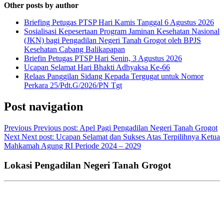
Other posts by author
Briefing Petugas PTSP Hari Kamis Tanggal 6 Agustus 2026
Sosialisasi Kepesertaan Program Jaminan Kesehatan Nasional
(JKN) bagi Pengadilan Negeri Tanah Grogot oleh BPJS
Kesehatan Cabang Balikapapan
Briefin Petugas PTSP Hari Senin, 3 Agustus 2026
Ucapan Selamat Hari Bhakti Adhyaksa Ke-66
Relaas Panggilan Sidang Kepada Tergugat untuk Nomor
Perkara 25/Pdt.G/2026/PN Tgt
Post navigation
Previous
Previous post:
Apel Pagi Pengadilan Negeri Tanah Grogot
Next
Next post:
Ucapan Selamat dan Sukses Atas Terpilihnya Ketua
Mahkamah Agung RI Periode 2024 – 2029
Lokasi Pengadilan Negeri Tanah Grogot