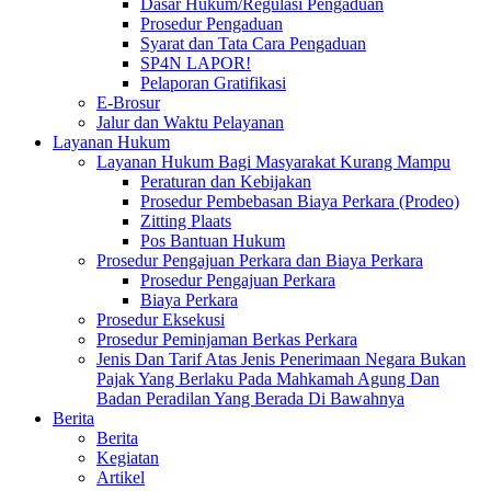
Dasar Hukum/Regulasi Pengaduan
Prosedur Pengaduan
Syarat dan Tata Cara Pengaduan
SP4N LAPOR!
Pelaporan Gratifikasi
E-Brosur
Jalur dan Waktu Pelayanan
Layanan Hukum
Layanan Hukum Bagi Masyarakat Kurang Mampu
Peraturan dan Kebijakan
Prosedur Pembebasan Biaya Perkara (Prodeo)
Zitting Plaats
Pos Bantuan Hukum
Prosedur Pengajuan Perkara dan Biaya Perkara
Prosedur Pengajuan Perkara
Biaya Perkara
Prosedur Eksekusi
Prosedur Peminjaman Berkas Perkara
Jenis Dan Tarif Atas Jenis Penerimaan Negara Bukan
Pajak Yang Berlaku Pada Mahkamah Agung Dan
Badan Peradilan Yang Berada Di Bawahnya
Berita
Berita
Kegiatan
Artikel