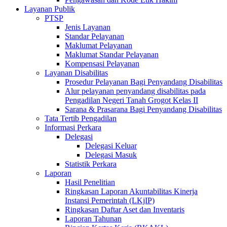
Layanan Publik
PTSP
Jenis Layanan
Standar Pelayanan
Maklumat Pelayanan
Maklumat Standar Pelayanan
Kompensasi Pelayanan
Layanan Disabilitas
Prosedur Pelayanan Bagi Penyandang Disabilitas
Alur pelayanan penyandang disabilitas pada
Pengadilan Negeri Tanah Grogot Kelas II
Sarana & Prasarana Bagi Penyandang Disabilitas
Tata Tertib Pengadilan
Informasi Perkara
Delegasi
Delegasi Keluar
Delegasi Masuk
Statistik Perkara
Laporan
Hasil Penelitian
Ringkasan Laporan Akuntabilitas Kinerja
Instansi Pemerintah (LKjIP)
Ringkasan Daftar Aset dan Inventaris
Laporan Tahunan