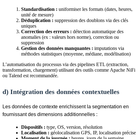
Standardisation :
uniformiser les formats (dates, heures,
unité de mesure)
Déduplication :
suppression des doublons via des clés
uniques
Correction des erreurs :
détection automatique des
anomalies (ex : valeurs hors norme), correction ou
suppression
Gestion des données manquantes :
imputations via
méthodes statistiques (moyenne, médiane, modélisation)
L’automatisation du processus via des pipelines ETL (extraction,
transformation, chargement) utilisant des outils comme Apache NiFi
ou Talend est recommandée.
d) Intégration des données contextuelles
Les données de contexte enrichissent la segmentation en
fournissant des dimensions additionnelles :
Dispositifs :
type, OS, version, résolution
Localisation :
géolocalisation GPS, IP, localisation précise
Moment de la journée :
heures, jours de la semaine,