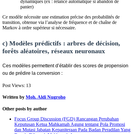
dynamiques (ex : relance automatique si abandon de
panier)
Ce modèle nécessite une estimation précise des probabilités de
transition, obtenue via l’analyse de fréquence et de chaîne de
Markov à ordre supérieur si nécessaire.
c) Modèles prédictifs : arbres de décision,
forêts aléatoires, réseaux neuronaux
Ces modèles permettent d’établir des scores de propension
ou de prédire la conversion :
Post Views:
13
Written by
Moh. Aldi Nugroho
Other posts by author
Focus Group Discussion (FGD) Rancangan Perubahan
Keputusan Ketua Mahkamah Agung tentang Pola Promosi
dan Mutasi Jabatan Kepaniteraan Pada Badan Peradilan Yang