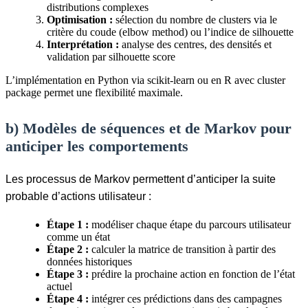
distributions complexes
Optimisation :
sélection du nombre de clusters via le
critère du coude (elbow method) ou l’indice de silhouette
Interprétation :
analyse des centres, des densités et
validation par silhouette score
L’implémentation en Python via scikit-learn ou en R avec cluster
package permet une flexibilité maximale.
b) Modèles de séquences et de Markov pour
anticiper les comportements
Les processus de Markov permettent d’anticiper la suite
probable d’actions utilisateur :
Étape 1 :
modéliser chaque étape du parcours utilisateur
comme un état
Étape 2 :
calculer la matrice de transition à partir des
données historiques
Étape 3 :
prédire la prochaine action en fonction de l’état
actuel
Étape 4 :
intégrer ces prédictions dans des campagnes