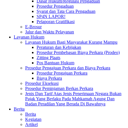
Dasar Hukum/Regulasi Pengaduan
Prosedur Pengaduan
Syarat dan Tata Cara Pengaduan
SP4N LAPOR!
Pelaporan Gratifikasi
E-Brosur
Jalur dan Waktu Pelayanan
Layanan Hukum
Layanan Hukum Bagi Masyarakat Kurang Mampu
Peraturan dan Kebijakan
Prosedur Pembebasan Biaya Perkara (Prodeo)
Zitting Plaats
Pos Bantuan Hukum
Prosedur Pengajuan Perkara dan Biaya Perkara
Prosedur Pengajuan Perkara
Biaya Perkara
Prosedur Eksekusi
Prosedur Peminjaman Berkas Perkara
Jenis Dan Tarif Atas Jenis Penerimaan Negara Bukan
Pajak Yang Berlaku Pada Mahkamah Agung Dan
Badan Peradilan Yang Berada Di Bawahnya
Berita
Berita
Kegiatan
Artikel