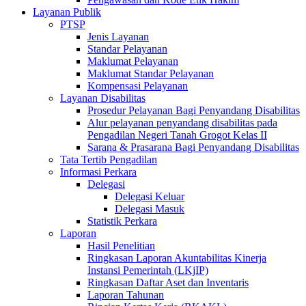
Layanan Publik
PTSP
Jenis Layanan
Standar Pelayanan
Maklumat Pelayanan
Maklumat Standar Pelayanan
Kompensasi Pelayanan
Layanan Disabilitas
Prosedur Pelayanan Bagi Penyandang Disabilitas
Alur pelayanan penyandang disabilitas pada
Pengadilan Negeri Tanah Grogot Kelas II
Sarana & Prasarana Bagi Penyandang Disabilitas
Tata Tertib Pengadilan
Informasi Perkara
Delegasi
Delegasi Keluar
Delegasi Masuk
Statistik Perkara
Laporan
Hasil Penelitian
Ringkasan Laporan Akuntabilitas Kinerja
Instansi Pemerintah (LKjIP)
Ringkasan Daftar Aset dan Inventaris
Laporan Tahunan