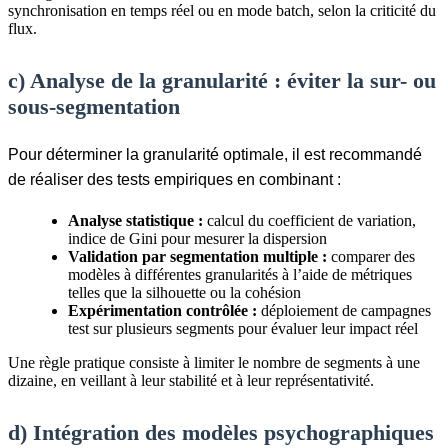
synchronisation en temps réel ou en mode batch, selon la criticité du
flux.
c) Analyse de la granularité : éviter la sur- ou
sous-segmentation
Pour déterminer la granularité optimale, il est recommandé
de réaliser des tests empiriques en combinant :
Analyse statistique :
calcul du coefficient de variation,
indice de Gini pour mesurer la dispersion
Validation par segmentation multiple :
comparer des
modèles à différentes granularités à l’aide de métriques
telles que la silhouette ou la cohésion
Expérimentation contrôlée :
déploiement de campagnes
test sur plusieurs segments pour évaluer leur impact réel
Une règle pratique consiste à limiter le nombre de segments à une
dizaine, en veillant à leur stabilité et à leur représentativité.
d) Intégration des modèles psychographiques