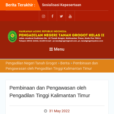
Berita Terakhir :
Sosialisasi Kepesertaan
Program Jaminan
Kesehatan Nasional (JKN)
bagi Pengadilan Negeri
Tanah Grogot oleh BPJS
Kesehatan Cabang
Balikapapan
Briefin Petugas PTSP Hari
Senin, 3 Agustus 2026
Menu
Briefing Petugas PTSP Hari
Kamis Tanggal 6 Agustus
Pengadilan Negeri Tanah Grogot
>
Berita
>
Pembinaan dan
2026
Pengawasan oleh Pengadilan Tinggi Kalimantan Timur
Pembinaan dan Pengawasan oleh
Pengadilan Tinggi Kalimantan Timur
31 May 2022