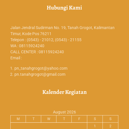
Hubungi Kami
Jalan Jendral Sudirman No. 19, Tanah Grogot, Kalimantan
Timur, Kode Pos 76211
Telepon : (0543) - 21012, (0543) - 21155
WA : 08115924240
CALL CENTER : 08115924240
Email :
pn_tanahgrogot@yahoo.com
pn.tanahgrogot@gmail.com
Kalender Kegiatan
August 2026
M
T
W
T
F
S
S
1
2