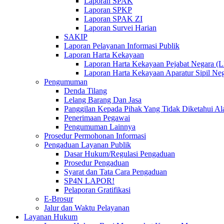
Laporan SPAK
Laporan SPKP
Laporan SPAK ZI
Laporan Survei Harian
SAKIP
Laporan Pelayanan Informasi Publik
Laporan Harta Kekayaan
Laporan Harta Kekayaan Pejabat Negara 
Laporan Harta Kekayaan Aparatur Sipil 
Pengumuman
Denda Tilang
Lelang Barang Dan Jasa
Panggilan Kepada Pihak Yang Tidak Diketahui A
Penerimaan Pegawai
Pengumuman Lainnya
Prosedur Permohonan Informasi
Pengaduan Layanan Publik
Dasar Hukum/Regulasi Pengaduan
Prosedur Pengaduan
Syarat dan Tata Cara Pengaduan
SP4N LAPOR!
Pelaporan Gratifikasi
E-Brosur
Jalur dan Waktu Pelayanan
Layanan Hukum