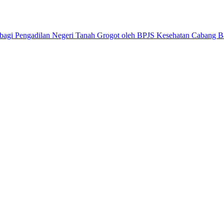
 bagi Pengadilan Negeri Tanah Grogot oleh BPJS Kesehatan Cabang B