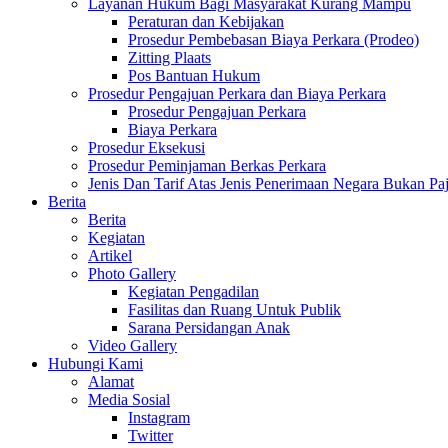
Layanan Hukum Bagi Masyarakat Kurang Mampu
Peraturan dan Kebijakan
Prosedur Pembebasan Biaya Perkara (Prodeo)
Zitting Plaats
Pos Bantuan Hukum
Prosedur Pengajuan Perkara dan Biaya Perkara
Prosedur Pengajuan Perkara
Biaya Perkara
Prosedur Eksekusi
Prosedur Peminjaman Berkas Perkara
Jenis Dan Tarif Atas Jenis Penerimaan Negara Bukan
Berita
Berita
Kegiatan
Artikel
Photo Gallery
Kegiatan Pengadilan
Fasilitas dan Ruang Untuk Publik
Sarana Persidangan Anak
Video Gallery
Hubungi Kami
Alamat
Media Sosial
Instagram
Twitter