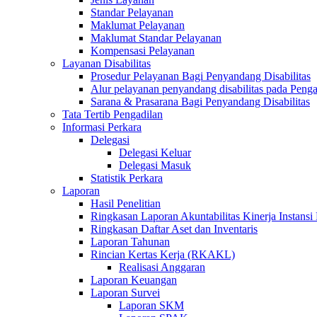
Standar Pelayanan
Maklumat Pelayanan
Maklumat Standar Pelayanan
Kompensasi Pelayanan
Layanan Disabilitas
Prosedur Pelayanan Bagi Penyandang Disabilitas
Alur pelayanan penyandang disabilitas pada Penga
Sarana & Prasarana Bagi Penyandang Disabilitas
Tata Tertib Pengadilan
Informasi Perkara
Delegasi
Delegasi Keluar
Delegasi Masuk
Statistik Perkara
Laporan
Hasil Penelitian
Ringkasan Laporan Akuntabilitas Kinerja Instansi
Ringkasan Daftar Aset dan Inventaris
Laporan Tahunan
Rincian Kertas Kerja (RKAKL)
Realisasi Anggaran
Laporan Keuangan
Laporan Survei
Laporan SKM