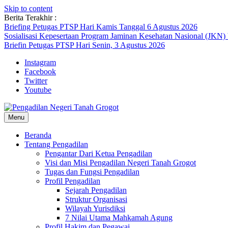
Skip to content
Berita Terakhir :
Briefing Petugas PTSP Hari Kamis Tanggal 6 Agustus 2026
Sosialisasi Kepesertaan Program Jaminan Kesehatan Nasional (JKN)
Briefin Petugas PTSP Hari Senin, 3 Agustus 2026
Instagram
Facebook
Twitter
Youtube
Menu
Beranda
Tentang Pengadilan
Pengantar Dari Ketua Pengadilan
Visi dan Misi Pengadilan Negeri Tanah Grogot
Tugas dan Fungsi Pengadilan
Profil Pengadilan
Sejarah Pengadilan
Struktur Organisasi
Wilayah Yurisdiksi
7 Nilai Utama Mahkamah Agung
Profil Hakim dan Pegawai