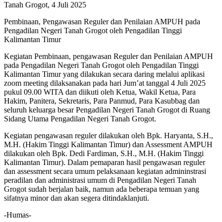
Tanah Grogot, 4 Juli 2025
Pembinaan, Pengawasan Reguler dan Penilaian AMPUH pada
Pengadilan Negeri Tanah Grogot oleh Pengadilan Tinggi
Kalimantan Timur
Kegiatan Pembinaan, pengawasan Reguler dan Penilaian AMPUH
pada Pengadilan Negeri Tanah Grogot oleh Pengadilan Tinggi
Kalimantan Timur yang dilakukan secara daring melalui aplikasi
zoom meeting dilaksanakan pada hari Jum’at tanggal 4 Juli 2025
pukul 09.00 WITA dan diikuti oleh Ketua, Wakil Ketua, Para
Hakim, Panitera, Sekretaris, Para Panmud, Para Kasubbag dan
seluruh keluarga besar Pengadilan Negeri Tanah Grogot di Ruang
Sidang Utama Pengadilan Negeri Tanah Grogot.
Kegiatan pengawasan reguler dilakukan oleh Bpk. Haryanta, S.H.,
M.H. (Hakim Tinggi Kalimantan Timur) dan Assessment AMPUH
dilakukan oleh Bpk. Dedi Fardiman, S.H., M.H. (Hakim Tinggi
Kalimantan Timur). Dalam pemaparan hasil pengawasan reguler
dan assessment secara umum pelaksanaan kegiatan admininstrasi
peradilan dan administrasi umum di Pengadilan Negeri Tanah
Grogot sudah berjalan baik, namun ada beberapa temuan yang
sifatnya minor dan akan segera ditindaklanjuti.
-Humas-