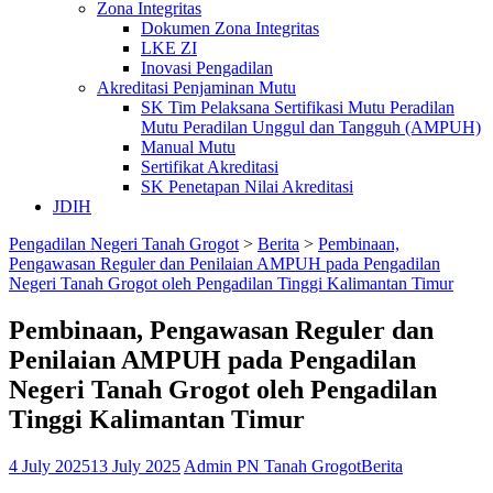
Zona Integritas
Dokumen Zona Integritas
LKE ZI
Inovasi Pengadilan
Akreditasi Penjaminan Mutu
SK Tim Pelaksana Sertifikasi Mutu Peradilan
Mutu Peradilan Unggul dan Tangguh (AMPUH)
Manual Mutu
Sertifikat Akreditasi
SK Penetapan Nilai Akreditasi
JDIH
Pengadilan Negeri Tanah Grogot
>
Berita
>
Pembinaan,
Pengawasan Reguler dan Penilaian AMPUH pada Pengadilan
Negeri Tanah Grogot oleh Pengadilan Tinggi Kalimantan Timur
Pembinaan, Pengawasan Reguler dan
Penilaian AMPUH pada Pengadilan
Negeri Tanah Grogot oleh Pengadilan
Tinggi Kalimantan Timur
4 July 2025
13 July 2025
Admin PN Tanah Grogot
Berita