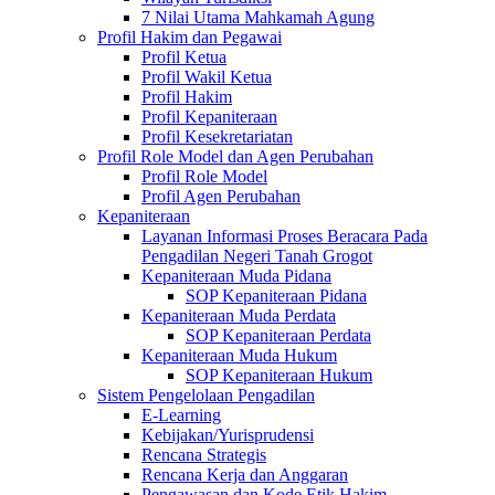
7 Nilai Utama Mahkamah Agung
Profil Hakim dan Pegawai
Profil Ketua
Profil Wakil Ketua
Profil Hakim
Profil Kepaniteraan
Profil Kesekretariatan
Profil Role Model dan Agen Perubahan
Profil Role Model
Profil Agen Perubahan
Kepaniteraan
Layanan Informasi Proses Beracara Pada
Pengadilan Negeri Tanah Grogot
Kepaniteraan Muda Pidana
SOP Kepaniteraan Pidana
Kepaniteraan Muda Perdata
SOP Kepaniteraan Perdata
Kepaniteraan Muda Hukum
SOP Kepaniteraan Hukum
Sistem Pengelolaan Pengadilan
E-Learning
Kebijakan/Yurisprudensi
Rencana Strategis
Rencana Kerja dan Anggaran
Pengawasan dan Kode Etik Hakim