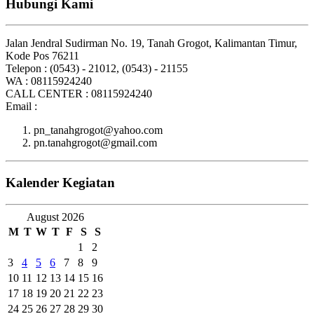
Hubungi Kami
Jalan Jendral Sudirman No. 19, Tanah Grogot, Kalimantan Timur,
Kode Pos 76211
Telepon : (0543) - 21012, (0543) - 21155
WA : 08115924240
CALL CENTER : 08115924240
Email :
pn_tanahgrogot@yahoo.com
pn.tanahgrogot@gmail.com
Kalender Kegiatan
August 2026
M
T
W
T
F
S
S
1
2
3
4
5
6
7
8
9
10
11
12
13
14
15
16
17
18
19
20
21
22
23
24
25
26
27
28
29
30