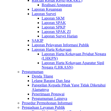
Rincian Kertas Kerja (RKAKL)
Realisasi Anggaran
Laporan Keuangan
Laporan Survei
Laporan SKM
Laporan SPAK
Laporan SPKP
Laporan SPAK ZI
Laporan Survei Harian
SAKIP
Laporan Pelayanan Informasi Publik
Laporan Harta Kekayaan
Laporan Harta Kekayaan Pejabat Negara
(LHKPN)
Laporan Harta Kekayaan Aparatur Sipil
Negara (LHKASN)
Pengumuman
Denda Tilang
Lelang Barang Dan Jasa
Panggilan Kepada Pihak Yang Tidak Diketahui
Alamatnya
Penerimaan Pegawai
Pengumuman Lainnya
Prosedur Permohonan Informasi
Pengaduan Layanan Publik