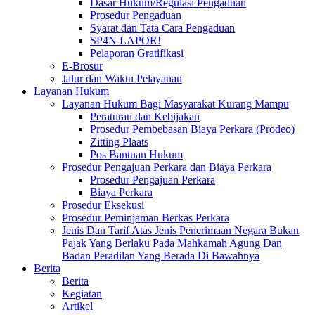
Dasar Hukum/Regulasi Pengaduan
Prosedur Pengaduan
Syarat dan Tata Cara Pengaduan
SP4N LAPOR!
Pelaporan Gratifikasi
E-Brosur
Jalur dan Waktu Pelayanan
Layanan Hukum
Layanan Hukum Bagi Masyarakat Kurang Mampu
Peraturan dan Kebijakan
Prosedur Pembebasan Biaya Perkara (Prodeo)
Zitting Plaats
Pos Bantuan Hukum
Prosedur Pengajuan Perkara dan Biaya Perkara
Prosedur Pengajuan Perkara
Biaya Perkara
Prosedur Eksekusi
Prosedur Peminjaman Berkas Perkara
Jenis Dan Tarif Atas Jenis Penerimaan Negara Bukan
Pajak Yang Berlaku Pada Mahkamah Agung Dan
Badan Peradilan Yang Berada Di Bawahnya
Berita
Berita
Kegiatan
Artikel