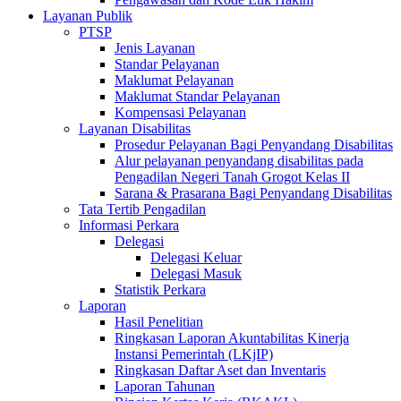
Layanan Publik
PTSP
Jenis Layanan
Standar Pelayanan
Maklumat Pelayanan
Maklumat Standar Pelayanan
Kompensasi Pelayanan
Layanan Disabilitas
Prosedur Pelayanan Bagi Penyandang Disabilitas
Alur pelayanan penyandang disabilitas pada
Pengadilan Negeri Tanah Grogot Kelas II
Sarana & Prasarana Bagi Penyandang Disabilitas
Tata Tertib Pengadilan
Informasi Perkara
Delegasi
Delegasi Keluar
Delegasi Masuk
Statistik Perkara
Laporan
Hasil Penelitian
Ringkasan Laporan Akuntabilitas Kinerja
Instansi Pemerintah (LKjIP)
Ringkasan Daftar Aset dan Inventaris
Laporan Tahunan