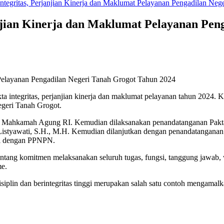
ntegritas, Perjanjian Kinerja dan Maklumat Pelayanan Pengadilan Ne
njian Kinerja dan Maklumat Pelayanan Pen
 Pelayanan Pengadilan Negeri Tanah Grogot Tahun 2024
 integritas, perjanjian kinerja dan maklumat pelayanan tahun 2024. 
egeri Tanah Grogot.
Mahkamah Agung RI. Kemudian dilaksanakan penandatanganan Pakta I
Listyawati, S.H., M.H. Kemudian dilanjutkan dengan penandatanganan
pai dengan PPNPN.
ri tentang komitmen melaksanakan seluruh tugas, fungsi, tanggung jaw
me.
isiplin dan berintegritas tinggi merupakan salah satu contoh mengama