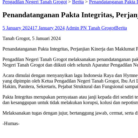
Pengadilan Negeri Tanah Grogot
>
Berita
>
Penandatanganan Pakta I
Penandatanganan Pakta Integritas, Perja
5 January 2024
17 January 2024
Admin PN Tanah Grogot
Berita
Tanah Grogot, 5 Januari 2024
Penandatanganan Pakta Integritas, Perjanjian Kinerja dan Maklumat
Pengadilan Negeri Tanah Grogot melaksanakan penandatanganan pakta
Negeri Tanah Grogot dan diikuti oleh seluruh Aparatur Pengadilan N
Acara dimulai dengan menyanyikan lagu Indonesia Raya dan Hymne 
yang dipimpin oleh Ketua Pengadilan Negeri Tanah Grogot, Ibu Ari 
Hakim, Panitera, Sekretaris, Pejabat Struktural dan Fungsional sam
Pakta Integritas merupakan pernyataan atau janji kepada diri sendi
dan kesanggupan untuk tidak melakukan korupsi, kolusi dan nepotis
Melaksanakan tugas dengan jujur, bertanggung jawab, cermat, serta d
-Humas-