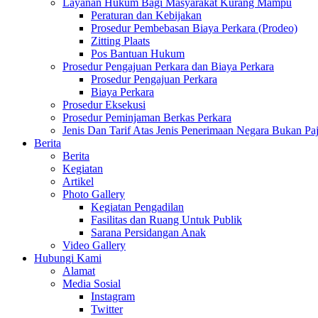
Layanan Hukum Bagi Masyarakat Kurang Mampu
Peraturan dan Kebijakan
Prosedur Pembebasan Biaya Perkara (Prodeo)
Zitting Plaats
Pos Bantuan Hukum
Prosedur Pengajuan Perkara dan Biaya Perkara
Prosedur Pengajuan Perkara
Biaya Perkara
Prosedur Eksekusi
Prosedur Peminjaman Berkas Perkara
Jenis Dan Tarif Atas Jenis Penerimaan Negara Bukan
Berita
Berita
Kegiatan
Artikel
Photo Gallery
Kegiatan Pengadilan
Fasilitas dan Ruang Untuk Publik
Sarana Persidangan Anak
Video Gallery
Hubungi Kami
Alamat
Media Sosial
Instagram
Twitter