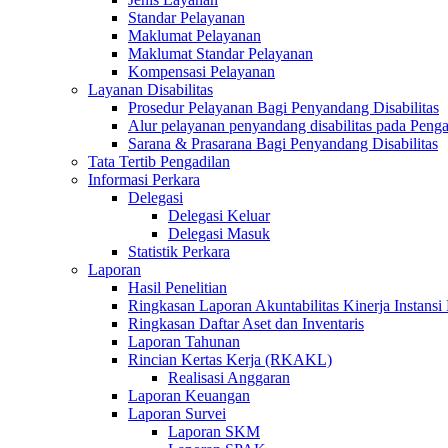
Standar Pelayanan
Maklumat Pelayanan
Maklumat Standar Pelayanan
Kompensasi Pelayanan
Layanan Disabilitas
Prosedur Pelayanan Bagi Penyandang Disabilitas
Alur pelayanan penyandang disabilitas pada Penga
Sarana & Prasarana Bagi Penyandang Disabilitas
Tata Tertib Pengadilan
Informasi Perkara
Delegasi
Delegasi Keluar
Delegasi Masuk
Statistik Perkara
Laporan
Hasil Penelitian
Ringkasan Laporan Akuntabilitas Kinerja Instansi
Ringkasan Daftar Aset dan Inventaris
Laporan Tahunan
Rincian Kertas Kerja (RKAKL)
Realisasi Anggaran
Laporan Keuangan
Laporan Survei
Laporan SKM