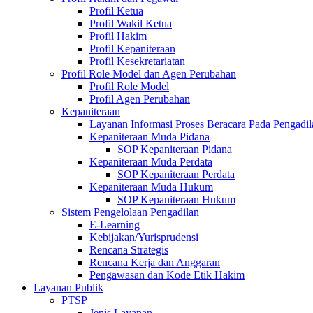
Profil Ketua
Profil Wakil Ketua
Profil Hakim
Profil Kepaniteraan
Profil Kesekretariatan
Profil Role Model dan Agen Perubahan
Profil Role Model
Profil Agen Perubahan
Kepaniteraan
Layanan Informasi Proses Beracara Pada Pengadi
Kepaniteraan Muda Pidana
SOP Kepaniteraan Pidana
Kepaniteraan Muda Perdata
SOP Kepaniteraan Perdata
Kepaniteraan Muda Hukum
SOP Kepaniteraan Hukum
Sistem Pengelolaan Pengadilan
E-Learning
Kebijakan/Yurisprudensi
Rencana Strategis
Rencana Kerja dan Anggaran
Pengawasan dan Kode Etik Hakim
Layanan Publik
PTSP
Jenis Layanan