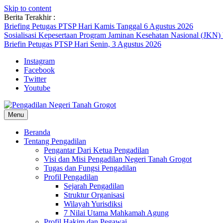
Skip to content
Berita Terakhir :
Briefing Petugas PTSP Hari Kamis Tanggal 6 Agustus 2026
Sosialisasi Kepesertaan Program Jaminan Kesehatan Nasional (JKN)
Briefin Petugas PTSP Hari Senin, 3 Agustus 2026
Instagram
Facebook
Twitter
Youtube
Menu
Beranda
Tentang Pengadilan
Pengantar Dari Ketua Pengadilan
Visi dan Misi Pengadilan Negeri Tanah Grogot
Tugas dan Fungsi Pengadilan
Profil Pengadilan
Sejarah Pengadilan
Struktur Organisasi
Wilayah Yurisdiksi
7 Nilai Utama Mahkamah Agung
Profil Hakim dan Pegawai