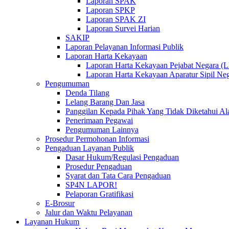
Laporan SPAK
Laporan SPKP
Laporan SPAK ZI
Laporan Survei Harian
SAKIP
Laporan Pelayanan Informasi Publik
Laporan Harta Kekayaan
Laporan Harta Kekayaan Pejabat Negara 
Laporan Harta Kekayaan Aparatur Sipil 
Pengumuman
Denda Tilang
Lelang Barang Dan Jasa
Panggilan Kepada Pihak Yang Tidak Diketahui A
Penerimaan Pegawai
Pengumuman Lainnya
Prosedur Permohonan Informasi
Pengaduan Layanan Publik
Dasar Hukum/Regulasi Pengaduan
Prosedur Pengaduan
Syarat dan Tata Cara Pengaduan
SP4N LAPOR!
Pelaporan Gratifikasi
E-Brosur
Jalur dan Waktu Pelayanan
Layanan Hukum