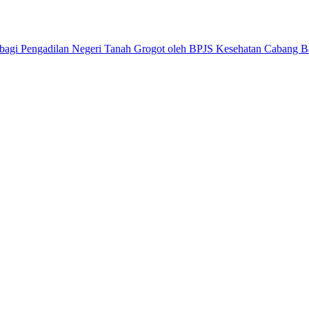
 bagi Pengadilan Negeri Tanah Grogot oleh BPJS Kesehatan Cabang B