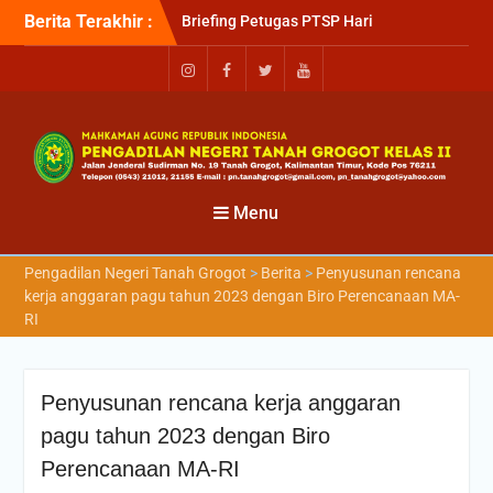
Berita Terakhir :
Briefing Petugas PTSP Hari
Kamis Tanggal 6 Agustus
2026
Sosialisasi Kepesertaan
Program Jaminan
Kesehatan Nasional (JKN)
bagi Pengadilan Negeri
Tanah Grogot oleh BPJS
Kesehatan Cabang
Menu
Balikapapan
Briefin Petugas PTSP Hari
Pengadilan Negeri Tanah Grogot
>
Berita
>
Penyusunan rencana
Senin, 3 Agustus 2026
kerja anggaran pagu tahun 2023 dengan Biro Perencanaan MA-
RI
Penyusunan rencana kerja anggaran
pagu tahun 2023 dengan Biro
Perencanaan MA-RI