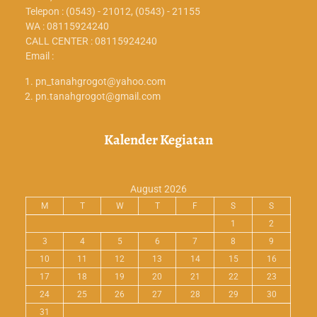
Telepon : (0543) - 21012, (0543) - 21155
WA : 08115924240
CALL CENTER : 08115924240
Email :
pn_tanahgrogot@yahoo.com
pn.tanahgrogot@gmail.com
Kalender Kegiatan
August 2026
M
T
W
T
F
S
S
1
2
3
4
5
6
7
8
9
10
11
12
13
14
15
16
17
18
19
20
21
22
23
24
25
26
27
28
29
30
31