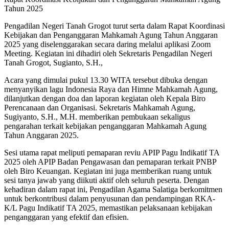
Tahun 2025
Pengadilan Negeri Tanah Grogot turut serta dalam Rapat Koordinasi
Kebijakan dan Penganggaran Mahkamah Agung Tahun Anggaran
2025 yang diselenggarakan secara daring melalui aplikasi Zoom
Meeting. Kegiatan ini dihadiri oleh Sekretaris Pengadilan Negeri
Tanah Grogot, Sugianto, S.H.,
Acara yang dimulai pukul 13.30 WITA tersebut dibuka dengan
menyanyikan lagu Indonesia Raya dan Himne Mahkamah Agung,
dilanjutkan dengan doa dan laporan kegiatan oleh Kepala Biro
Perencanaan dan Organisasi. Sekretaris Mahkamah Agung,
Sugiyanto, S.H., M.H. memberikan pembukaan sekaligus
pengarahan terkait kebijakan penganggaran Mahkamah Agung
Tahun Anggaran 2025.
Sesi utama rapat meliputi pemaparan reviu APIP Pagu Indikatif TA
2025 oleh APIP Badan Pengawasan dan pemaparan terkait PNBP
oleh Biro Keuangan. Kegiatan ini juga memberikan ruang untuk
sesi tanya jawab yang diikuti aktif oleh seluruh peserta. Dengan
kehadiran dalam rapat ini, Pengadilan Agama Salatiga berkomitmen
untuk berkontribusi dalam penyusunan dan pendampingan RKA-
K/L Pagu Indikatif TA 2025, memastikan pelaksanaan kebijakan
penganggaran yang efektif dan efisien.