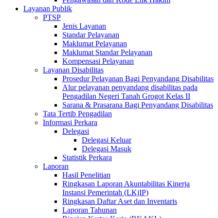
Layanan Publik
PTSP
Jenis Layanan
Standar Pelayanan
Maklumat Pelayanan
Maklumat Standar Pelayanan
Kompensasi Pelayanan
Layanan Disabilitas
Prosedur Pelayanan Bagi Penyandang Disabilitas
Alur pelayanan penyandang disabilitas pada
Pengadilan Negeri Tanah Grogot Kelas II
Sarana & Prasarana Bagi Penyandang Disabilitas
Tata Tertib Pengadilan
Informasi Perkara
Delegasi
Delegasi Keluar
Delegasi Masuk
Statistik Perkara
Laporan
Hasil Penelitian
Ringkasan Laporan Akuntabilitas Kinerja
Instansi Pemerintah (LKjIP)
Ringkasan Daftar Aset dan Inventaris
Laporan Tahunan