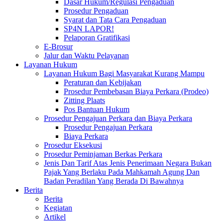
Dasar Hukum/Regulasi Pengaduan
Prosedur Pengaduan
Syarat dan Tata Cara Pengaduan
SP4N LAPOR!
Pelaporan Gratifikasi
E-Brosur
Jalur dan Waktu Pelayanan
Layanan Hukum
Layanan Hukum Bagi Masyarakat Kurang Mampu
Peraturan dan Kebijakan
Prosedur Pembebasan Biaya Perkara (Prodeo)
Zitting Plaats
Pos Bantuan Hukum
Prosedur Pengajuan Perkara dan Biaya Perkara
Prosedur Pengajuan Perkara
Biaya Perkara
Prosedur Eksekusi
Prosedur Peminjaman Berkas Perkara
Jenis Dan Tarif Atas Jenis Penerimaan Negara Bukan
Pajak Yang Berlaku Pada Mahkamah Agung Dan
Badan Peradilan Yang Berada Di Bawahnya
Berita
Berita
Kegiatan
Artikel