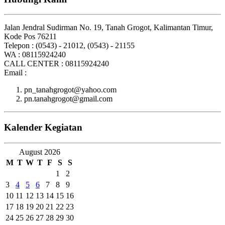
Jalan Jendral Sudirman No. 19, Tanah Grogot, Kalimantan Timur,
Kode Pos 76211
Telepon : (0543) - 21012, (0543) - 21155
WA : 08115924240
CALL CENTER : 08115924240
Email :
pn_tanahgrogot@yahoo.com
pn.tanahgrogot@gmail.com
Kalender Kegiatan
August 2026
M
T
W
T
F
S
S
1
2
3
4
5
6
7
8
9
10
11
12
13
14
15
16
17
18
19
20
21
22
23
24
25
26
27
28
29
30