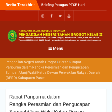
Berita Terakhir :
Briefing Petugas PTSP Hari
Kamis Tanggal 6 Agustus
2026
Sosialisasi Kepesertaan
Program Jaminan
Kesehatan Nasional (JKN)
bagi Pengadilan Negeri
Tanah Grogot oleh BPJS
Kesehatan Cabang
Menu
Balikapapan
Briefin Petugas PTSP Hari
Pengadilan Negeri Tanah Grogot
>
Berita
>
Rapat
Senin, 3 Agustus 2026
Paripurna dalam Rangka Peresmian dan Pengucapan
Sumpah/Janji Wakil Ketua Dewan Perwakilan Rakyat Daerah
(DPRD) Kabupaten Paser
Rapat Paripurna dalam
Rangka Peresmian dan Pengucapan
Sumpah/Janji Wakil Ketua Dewan