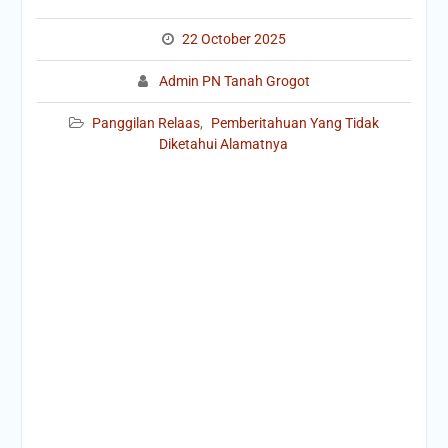
3
22 October 2025
2
/
Admin PN Tanah Grogot
P
N
d
o
Panggilan Relaas
,
Pemberitahuan Yang Tidak
t
m
.
Diketahui Alamatnya
o
G
r
/
P
:
2
e
0
r
2
k
5
a
/
r
P
a
N
T
g
t
H
.
M
u