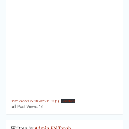
a
n
g
S
e
l
a
t
a
n
,
B
a
n
t
e
n
CamScanner 22-10-2025 11.53 (1)
Download
Post Views:
16
Written by
Admin PN Tanah