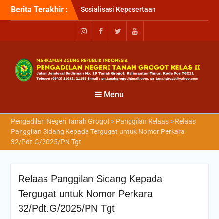
Berita Terakhir :
Sosialisasi Kepesertaan
Program Jaminan
Kesehatan Nasional (JKN)
bagi Pengadilan Negeri
Tanah Grogot oleh BPJS
Kesehatan Cabang
Balikapapan
Briefin Petugas PTSP Hari
Senin, 3 Agustus 2026
Menu
Briefing Petugas PTSP Hari
Kamis Tanggal 6 Agustus
Pengadilan Negeri Tanah Grogot
>
Panggilan Relaas
>
Relaas
2026
Panggilan Sidang Kepada Tergugat untuk Nomor Perkara
32/Pdt.G/2025/PN Tgt
Relaas Panggilan Sidang Kepada
Tergugat untuk Nomor Perkara
32/Pdt.G/2025/PN Tgt