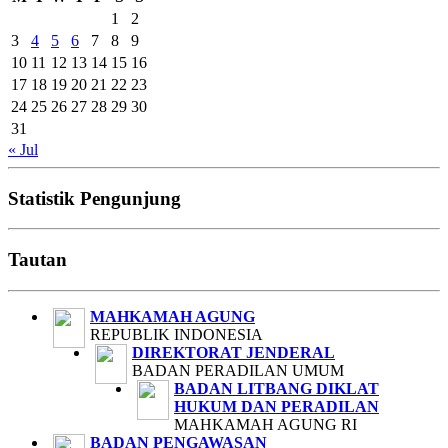
1
2
3
4
5
6
7
8
9
10
11
12
13
14
15
16
17
18
19
20
21
22
23
24
25
26
27
28
29
30
31
« Jul
Statistik Pengunjung
Tautan
MAHKAMAH AGUNG
REPUBLIK INDONESIA
DIREKTORAT JENDERAL
BADAN PERADILAN UMUM
BADAN LITBANG DIKLAT
HUKUM DAN PERADILAN
MAHKAMAH AGUNG RI
BADAN PENGAWASAN