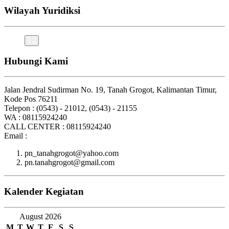
Wilayah Yuridiksi
Hubungi Kami
Jalan Jendral Sudirman No. 19, Tanah Grogot, Kalimantan Timur,
Kode Pos 76211
Telepon : (0543) - 21012, (0543) - 21155
WA : 08115924240
CALL CENTER : 08115924240
Email :
pn_tanahgrogot@yahoo.com
pn.tanahgrogot@gmail.com
Kalender Kegiatan
August 2026
M
T
W
T
F
S
S