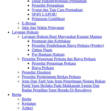
Dasar Hukum/Regulasi Pengaduan
Prosedur Pengaduan
Syarat dan Tata Cara Pengaduan
SP4N LAPOR!
Pelaporan Gratifikasi
E-Brosur
Jalur dan Waktu Pelayanan
Layanan Hukum
Layanan Hukum Bagi Masyarakat Kurang Mampu
Peraturan dan Kebijakan
Prosedur Pembebasan Biaya Perkara (Prodeo)
Zitting Plaats
Pos Bantuan Hukum
Prosedur Pengajuan Perkara dan Biaya Perkara
Prosedur Pengajuan Perkara
Biaya Perkara
Prosedur Eksekusi
Prosedur Peminjaman Berkas Perkara
Jenis Dan Tarif Atas Jenis Penerimaan Negara Bukan
Pajak Yang Berlaku Pada Mahkamah Agung Dan
Badan Peradilan Yang Berada Di Bawahnya
Berita
Berita
Kegiatan
Artikel