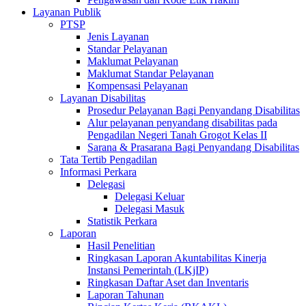
Layanan Publik
PTSP
Jenis Layanan
Standar Pelayanan
Maklumat Pelayanan
Maklumat Standar Pelayanan
Kompensasi Pelayanan
Layanan Disabilitas
Prosedur Pelayanan Bagi Penyandang Disabilitas
Alur pelayanan penyandang disabilitas pada
Pengadilan Negeri Tanah Grogot Kelas II
Sarana & Prasarana Bagi Penyandang Disabilitas
Tata Tertib Pengadilan
Informasi Perkara
Delegasi
Delegasi Keluar
Delegasi Masuk
Statistik Perkara
Laporan
Hasil Penelitian
Ringkasan Laporan Akuntabilitas Kinerja
Instansi Pemerintah (LKjIP)
Ringkasan Daftar Aset dan Inventaris
Laporan Tahunan