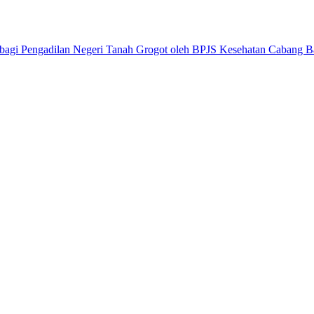
 bagi Pengadilan Negeri Tanah Grogot oleh BPJS Kesehatan Cabang B