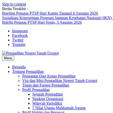
Skip to content
Berita Terakhir :
Briefing Petugas PTSP Hari Kamis Tanggal 6 Agustus 2026
Sosialisasi Kepesertaan Program Jaminan Kesehatan Nasional (JKN)
Briefin Petugas PTSP Hari Senin, 3 Agustus 2026
Instagram
Facebook
Twitter
Youtube
Menu
Beranda
Tentang Pengadilan
Pengantar Dari Ketua Pengadilan
Visi dan Misi Pengadilan Negeri Tanah Grogot
Tugas dan Fungsi Pengadilan
Profil Pengadilan
Sejarah Pengadilan
Struktur Organisasi
Wilayah Yurisdiksi
7 Nilai Utama Mahkamah Agung
Profil Hakim dan Pegawai