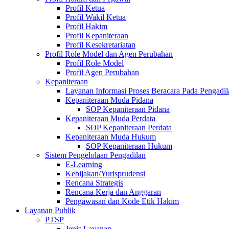
Profil Ketua
Profil Wakil Ketua
Profil Hakim
Profil Kepaniteraan
Profil Kesekretariatan
Profil Role Model dan Agen Perubahan
Profil Role Model
Profil Agen Perubahan
Kepaniteraan
Layanan Informasi Proses Beracara Pada Pengadi
Kepaniteraan Muda Pidana
SOP Kepaniteraan Pidana
Kepaniteraan Muda Perdata
SOP Kepaniteraan Perdata
Kepaniteraan Muda Hukum
SOP Kepaniteraan Hukum
Sistem Pengelolaan Pengadilan
E-Learning
Kebijakan/Yurisprudensi
Rencana Strategis
Rencana Kerja dan Anggaran
Pengawasan dan Kode Etik Hakim
Layanan Publik
PTSP
Jenis Layanan