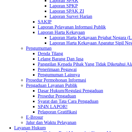
Laporan SPAK
Laporan SPKP
Laporan SPAK ZI
Laporan Survei Harian
SAKIP
Laporan Pelayanan Informasi Publik
Laporan Harta Kekayaan
Laporan Harta Kekayaan Pejabat Negara 
Laporan Harta Kekayaan Aparatur Sipil 
Pengumuman
Denda Tilang
Lelang Barang Dan Jasa
Panggilan Kepada Pihak Yang Tidak Diketahui A
Penerimaan Pegawai
Pengumuman Lainnya
Prosedur Permohonan Informasi
Pengaduan Layanan Publik
Dasar Hukum/Regulasi Pengaduan
Prosedur Pengaduan
Syarat dan Tata Cara Pengaduan
SP4N LAPOR!
Pelaporan Gratifikasi
E-Brosur
Jalur dan Waktu Pelayanan
Layanan Hukum