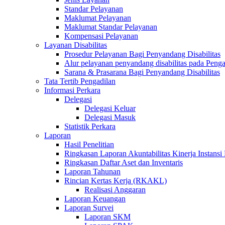
Standar Pelayanan
Maklumat Pelayanan
Maklumat Standar Pelayanan
Kompensasi Pelayanan
Layanan Disabilitas
Prosedur Pelayanan Bagi Penyandang Disabilitas
Alur pelayanan penyandang disabilitas pada Penga
Sarana & Prasarana Bagi Penyandang Disabilitas
Tata Tertib Pengadilan
Informasi Perkara
Delegasi
Delegasi Keluar
Delegasi Masuk
Statistik Perkara
Laporan
Hasil Penelitian
Ringkasan Laporan Akuntabilitas Kinerja Instansi
Ringkasan Daftar Aset dan Inventaris
Laporan Tahunan
Rincian Kertas Kerja (RKAKL)
Realisasi Anggaran
Laporan Keuangan
Laporan Survei
Laporan SKM