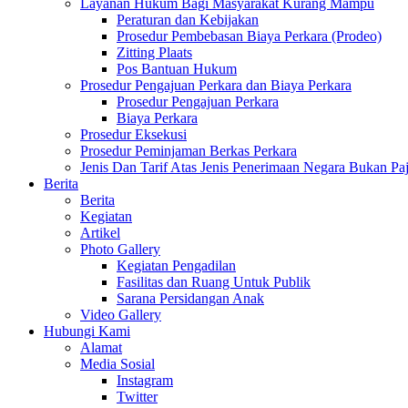
Layanan Hukum Bagi Masyarakat Kurang Mampu
Peraturan dan Kebijakan
Prosedur Pembebasan Biaya Perkara (Prodeo)
Zitting Plaats
Pos Bantuan Hukum
Prosedur Pengajuan Perkara dan Biaya Perkara
Prosedur Pengajuan Perkara
Biaya Perkara
Prosedur Eksekusi
Prosedur Peminjaman Berkas Perkara
Jenis Dan Tarif Atas Jenis Penerimaan Negara Bukan
Berita
Berita
Kegiatan
Artikel
Photo Gallery
Kegiatan Pengadilan
Fasilitas dan Ruang Untuk Publik
Sarana Persidangan Anak
Video Gallery
Hubungi Kami
Alamat
Media Sosial
Instagram
Twitter