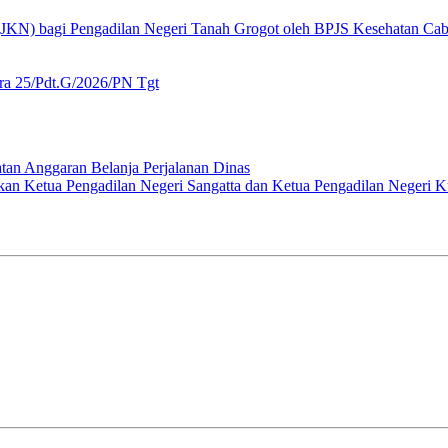
 (JKN) bagi Pengadilan Negeri Tanah Grogot oleh BPJS Kesehatan Ca
ra 25/Pdt.G/2026/PN Tgt
n Anggaran Belanja Perjalanan Dinas
an Ketua Pengadilan Negeri Sangatta dan Ketua Pengadilan Negeri Ku