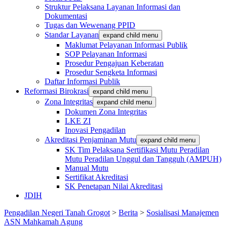
Struktur Pelaksana Layanan Informasi dan
Dokumentasi
Tugas dan Wewenang PPID
Standar Layanan
expand child menu
Maklumat Pelayanan Informasi Publik
SOP Pelayanan Informasi
Prosedur Pengajuan Keberatan
Prosedur Sengketa Informasi
Daftar Informasi Publik
Reformasi Birokrasi
expand child menu
Zona Integritas
expand child menu
Dokumen Zona Integritas
LKE ZI
Inovasi Pengadilan
Akreditasi Penjaminan Mutu
expand child menu
SK Tim Pelaksana Sertifikasi Mutu Peradilan
Mutu Peradilan Unggul dan Tangguh (AMPUH)
Manual Mutu
Sertifikat Akreditasi
SK Penetapan Nilai Akreditasi
JDIH
Pengadilan Negeri Tanah Grogot
>
Berita
>
Sosialisasi Manajemen
ASN Mahkamah Agung