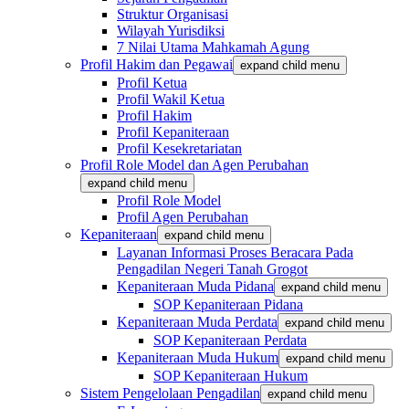
Struktur Organisasi
Wilayah Yurisdiksi
7 Nilai Utama Mahkamah Agung
Profil Hakim dan Pegawai
expand child menu
Profil Ketua
Profil Wakil Ketua
Profil Hakim
Profil Kepaniteraan
Profil Kesekretariatan
Profil Role Model dan Agen Perubahan
expand child menu
Profil Role Model
Profil Agen Perubahan
Kepaniteraan
expand child menu
Layanan Informasi Proses Beracara Pada
Pengadilan Negeri Tanah Grogot
Kepaniteraan Muda Pidana
expand child menu
SOP Kepaniteraan Pidana
Kepaniteraan Muda Perdata
expand child menu
SOP Kepaniteraan Perdata
Kepaniteraan Muda Hukum
expand child menu
SOP Kepaniteraan Hukum
Sistem Pengelolaan Pengadilan
expand child menu