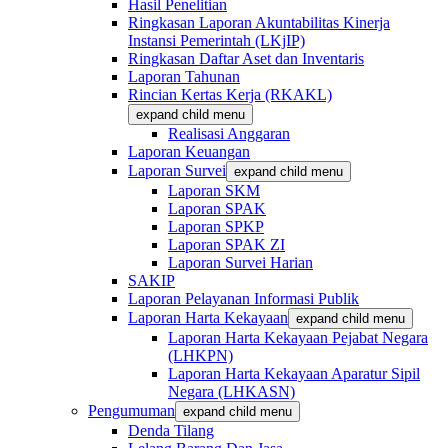
Hasil Penelitian
Ringkasan Laporan Akuntabilitas Kinerja
Instansi Pemerintah (LKjIP)
Ringkasan Daftar Aset dan Inventaris
Laporan Tahunan
Rincian Kertas Kerja (RKAKL)
expand child menu
Realisasi Anggaran
Laporan Keuangan
Laporan Survei
expand child menu
Laporan SKM
Laporan SPAK
Laporan SPKP
Laporan SPAK ZI
Laporan Survei Harian
SAKIP
Laporan Pelayanan Informasi Publik
Laporan Harta Kekayaan
expand child menu
Laporan Harta Kekayaan Pejabat Negara
(LHKPN)
Laporan Harta Kekayaan Aparatur Sipil
Negara (LHKASN)
Pengumuman
expand child menu
Denda Tilang