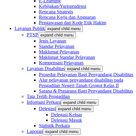
E-Learning
Kebijakan/Yurisprudensi
Rencana Strategis
Rencana Kerja dan Anggaran
Pengawasan dan Kode Etik Hakim
Layanan Publik
expand child menu
PTSP
expand child menu
Jenis Layanan
Standar Pelayanan
Maklumat Pelayanan
Maklumat Standar Pelayanan
Kompensasi Pelayanan
Layanan Disabilitas
expand child menu
Prosedur Pelayanan Bagi Penyandang Disabilitas
Alur pelayanan penyandang disabilitas pada
Pengadilan Negeri Tanah Grogot Kelas II
Sarana & Prasarana Bagi Penyandang Disabilitas
Tata Tertib Pengadilan
Informasi Perkara
expand child menu
Delegasi
expand child menu
Delegasi Keluar
Delegasi Masuk
Statistik Perkara
Laporan
expand child menu