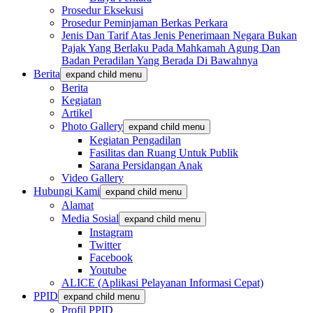
Prosedur Eksekusi
Prosedur Peminjaman Berkas Perkara
Jenis Dan Tarif Atas Jenis Penerimaan Negara Bukan
Pajak Yang Berlaku Pada Mahkamah Agung Dan
Badan Peradilan Yang Berada Di Bawahnya
Berita
expand child menu
Berita
Kegiatan
Artikel
Photo Gallery
expand child menu
Kegiatan Pengadilan
Fasilitas dan Ruang Untuk Publik
Sarana Persidangan Anak
Video Gallery
Hubungi Kami
expand child menu
Alamat
Media Sosial
expand child menu
Instagram
Twitter
Facebook
Youtube
ALICE (Aplikasi Pelayanan Informasi Cepat)
PPID
expand child menu
Profil PPID