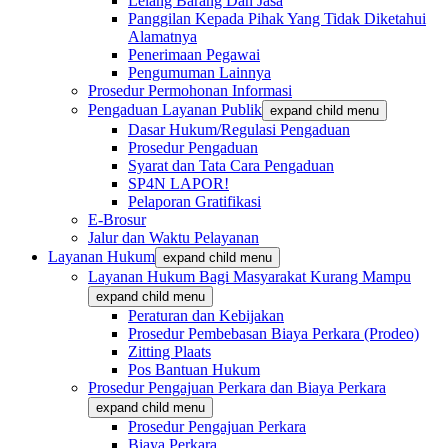
Lelang Barang Dan Jasa
Panggilan Kepada Pihak Yang Tidak Diketahui
Alamatnya
Penerimaan Pegawai
Pengumuman Lainnya
Prosedur Permohonan Informasi
Pengaduan Layanan Publik
expand child menu
Dasar Hukum/Regulasi Pengaduan
Prosedur Pengaduan
Syarat dan Tata Cara Pengaduan
SP4N LAPOR!
Pelaporan Gratifikasi
E-Brosur
Jalur dan Waktu Pelayanan
Layanan Hukum
expand child menu
Layanan Hukum Bagi Masyarakat Kurang Mampu
expand child menu
Peraturan dan Kebijakan
Prosedur Pembebasan Biaya Perkara (Prodeo)
Zitting Plaats
Pos Bantuan Hukum
Prosedur Pengajuan Perkara dan Biaya Perkara
expand child menu
Prosedur Pengajuan Perkara
Biaya Perkara