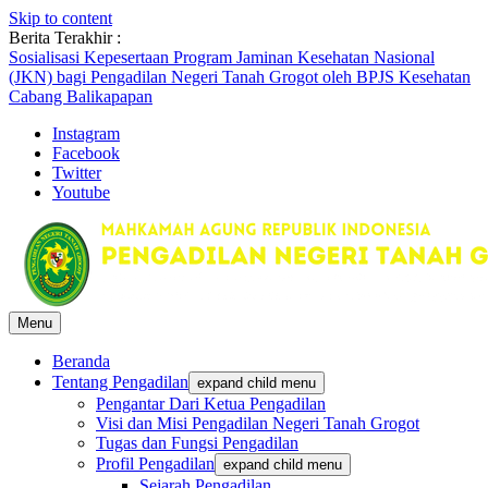
Skip to content
Sosialisasi Kepesertaan Program Jaminan Kesehatan Nasional
Berita Terakhir :
(JKN) bagi Pengadilan Negeri Tanah Grogot oleh BPJS Kesehatan
Cabang Balikapapan
Briefin Petugas PTSP Hari Senin, 3 Agustus 2026
Briefing Petugas PTSP Hari Kamis Tanggal 6 Agustus 2026
Instagram
Facebook
Twitter
Youtube
Menu
Beranda
Tentang Pengadilan
expand child menu
Pengantar Dari Ketua Pengadilan
Visi dan Misi Pengadilan Negeri Tanah Grogot
Tugas dan Fungsi Pengadilan
Profil Pengadilan
expand child menu
Sejarah Pengadilan