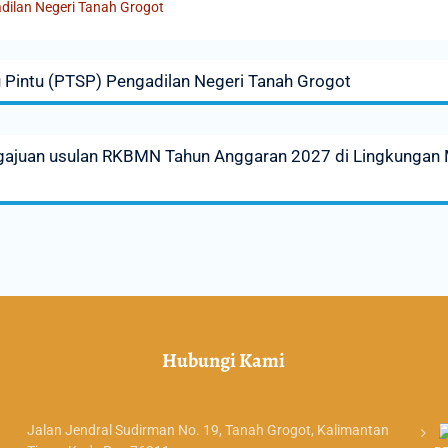
dilan Negeri Tanah Grogot
u Pintu (PTSP) Pengadilan Negeri Tanah Grogot
engajuan usulan RKBMN Tahun Anggaran 2027 di Lingkungan
Hubungi Kami
Jalan Jendral Sudirman No. 19, Tanah Grogot, Kalimantan