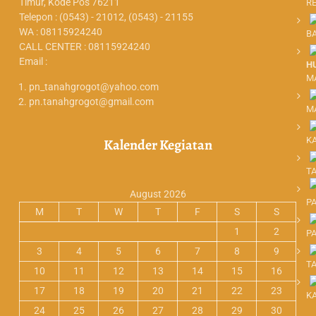
Timur, Kode Pos 76211
R
Telepon : (0543) - 21012, (0543) - 21155
WA : 08115924240
B
CALL CENTER : 08115924240
Email :
H
M
pn_tanahgrogot@yahoo.com
pn.tanahgrogot@gmail.com
M
K
Kalender Kegiatan
T
August 2026
P
M
T
W
T
F
S
S
1
2
P
3
4
5
6
7
8
9
T
10
11
12
13
14
15
16
17
18
19
20
21
22
23
K
24
25
26
27
28
29
30