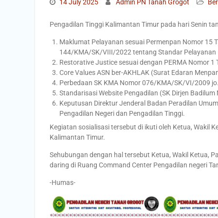
14 July 2025
Admin PN Tanah Grogot
Ber
Pengadilan Tinggi Kalimantan Timur pada hari Senin tan
Maklumat Pelayanan sesuai Permenpan Nomor 15 Ta
144/KMA/SK/VIII/2022 tentang Standar Pelayanan In
Restorative Justice sesuai dengan PERMA Nomor 1 
Core Values ASN ber-AKHLAK (Surat Edaran Menpan
Perbedaan SK KMA Nomor 076/KMA/SK/VI/2009 jo
Standarisasi Website Pengadilan (SK Dirjen Badil
Keputusan Direktur Jenderal Badan Peradilan Um
Pengadilan Negeri dan Pengadilan Tinggi.
Kegiatan sosialisasi tersebut di ikuti oleh Ketua, Wakil
Kalimantan Timur.
Sehubungan dengan hal tersebut Ketua, Wakil Ketua, Pan
daring di Ruang Command Center Pengadilan negeri Ta
-Humas-