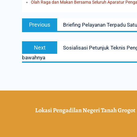
Olah Raga dan Makan Bersama Seluruh Aparatur Penga
Previous
Briefing Pelayanan Terpadu Sat
Next
Sosialisasi Petunjuk Teknis P
bawahnya
Lokasi Pengadilan Negeri Tanah Grogot