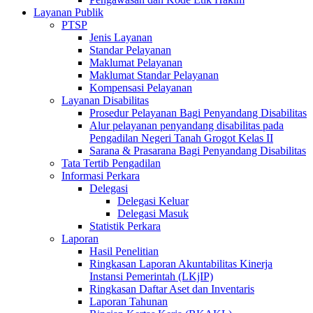
Layanan Publik
PTSP
Jenis Layanan
Standar Pelayanan
Maklumat Pelayanan
Maklumat Standar Pelayanan
Kompensasi Pelayanan
Layanan Disabilitas
Prosedur Pelayanan Bagi Penyandang Disabilitas
Alur pelayanan penyandang disabilitas pada
Pengadilan Negeri Tanah Grogot Kelas II
Sarana & Prasarana Bagi Penyandang Disabilitas
Tata Tertib Pengadilan
Informasi Perkara
Delegasi
Delegasi Keluar
Delegasi Masuk
Statistik Perkara
Laporan
Hasil Penelitian
Ringkasan Laporan Akuntabilitas Kinerja
Instansi Pemerintah (LKjIP)
Ringkasan Daftar Aset dan Inventaris
Laporan Tahunan