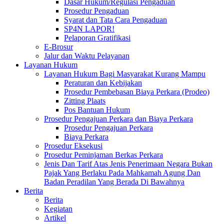
Dasar Hukum/Regulasi Pengaduan
Prosedur Pengaduan
Syarat dan Tata Cara Pengaduan
SP4N LAPOR!
Pelaporan Gratifikasi
E-Brosur
Jalur dan Waktu Pelayanan
Layanan Hukum
Layanan Hukum Bagi Masyarakat Kurang Mampu
Peraturan dan Kebijakan
Prosedur Pembebasan Biaya Perkara (Prodeo)
Zitting Plaats
Pos Bantuan Hukum
Prosedur Pengajuan Perkara dan Biaya Perkara
Prosedur Pengajuan Perkara
Biaya Perkara
Prosedur Eksekusi
Prosedur Peminjaman Berkas Perkara
Jenis Dan Tarif Atas Jenis Penerimaan Negara Bukan
Pajak Yang Berlaku Pada Mahkamah Agung Dan
Badan Peradilan Yang Berada Di Bawahnya
Berita
Berita
Kegiatan
Artikel