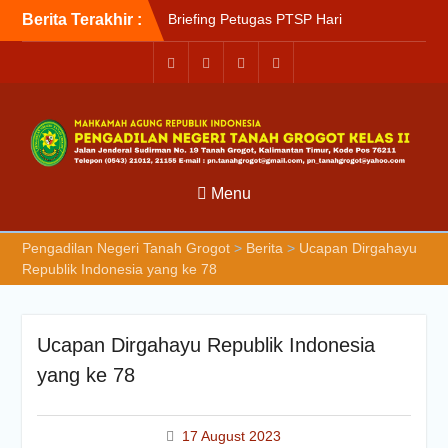
Berita Terakhir :
Briefing Petugas PTSP Hari
Kamis Tanggal 6 Agustus
2026
Sosialisasi Kepesertaan
Program Jaminan
Kesehatan Nasional (JKN)
bagi Pengadilan Negeri
Tanah Grogot oleh BPJS
Kesehatan Cabang
Menu
Balikapapan
Briefin Petugas PTSP Hari
Pengadilan Negeri Tanah Grogot
>
Berita
>
Ucapan Dirgahayu
Senin, 3 Agustus 2026
Republik Indonesia yang ke 78
Ucapan Dirgahayu Republik Indonesia
yang ke 78
17 August 2023