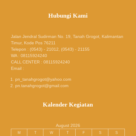
Hubungi Kami
Jalan Jendral Sudirman No. 19, Tanah Grogot, Kalimantan
Timur, Kode Pos 76211
Telepon : (0543) - 21012, (0543) - 21155
WA : 08115924240
CALL CENTER : 08115924240
Email :
pn_tanahgrogot@yahoo.com
pn.tanahgrogot@gmail.com
Kalender Kegiatan
August 2026
M
T
W
T
F
S
S