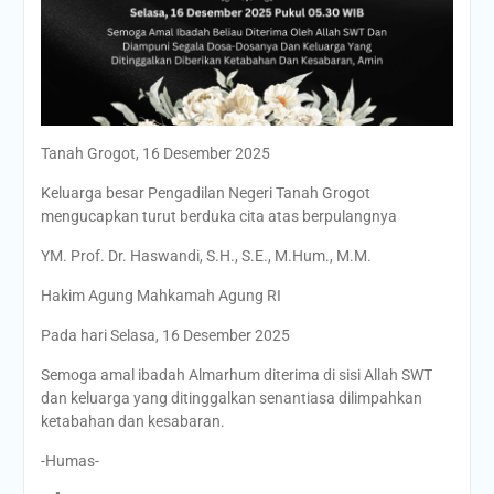
Tanah Grogot, 16 Desember 2025
Keluarga besar Pengadilan Negeri Tanah Grogot
mengucapkan turut berduka cita atas berpulangnya
YM. Prof. Dr. Haswandi, S.H., S.E., M.Hum., M.M.
Hakim Agung Mahkamah Agung RI
Pada hari Selasa, 16 Desember 2025
Semoga amal ibadah Almarhum diterima di sisi Allah SWT
dan keluarga yang ditinggalkan senantiasa dilimpahkan
ketabahan dan kesabaran.
-Humas-