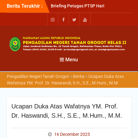
Berita Terakhir :
Briefing Petugas PTSP Hari
Kamis Tanggal 6 Agustus
2026
Sosialisasi Kepesertaan
Program Jaminan
Kesehatan Nasional (JKN)
bagi Pengadilan Negeri
Tanah Grogot oleh BPJS
Kesehatan Cabang
Menu
Balikapapan
Briefin Petugas PTSP Hari
Pengadilan Negeri Tanah Grogot
>
Berita
>
Ucapan Duka Atas
Senin, 3 Agustus 2026
Wafatnya YM. Prof. Dr. Haswandi, S.H., S.E., M.Hum., M.M.
Ucapan Duka Atas Wafatnya YM. Prof.
Dr. Haswandi, S.H., S.E., M.Hum., M.M.
16 December 2025