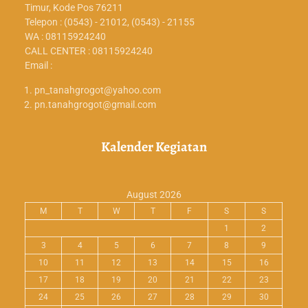
Timur, Kode Pos 76211
Telepon : (0543) - 21012, (0543) - 21155
WA : 08115924240
CALL CENTER : 08115924240
Email :
pn_tanahgrogot@yahoo.com
pn.tanahgrogot@gmail.com
Kalender Kegiatan
August 2026
M
T
W
T
F
S
S
1
2
3
4
5
6
7
8
9
10
11
12
13
14
15
16
17
18
19
20
21
22
23
24
25
26
27
28
29
30